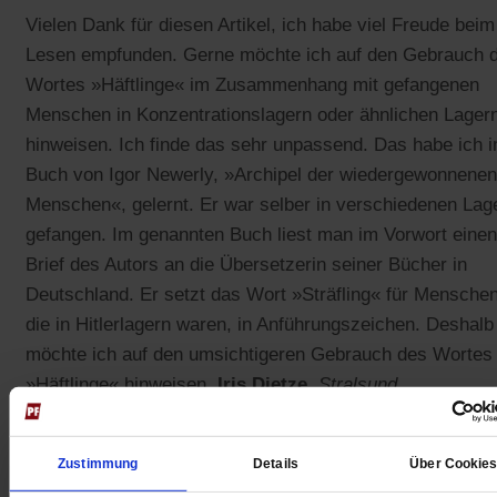
Vielen Dank für diesen Artikel, ich habe viel Freude beim
Lesen empfunden. Gerne möchte ich auf den Gebrauch 
Wortes »Häftlinge« im Zusammenhang mit gefangenen
Menschen in Konzentrationslagern oder ähnlichen Lager
hinweisen. Ich finde das sehr unpassend. Das habe ich 
Buch von Igor Newerly, »Archipel der wiedergewonnenen
Menschen«, gelernt. Er war selber in verschiedenen Lag
gefangen. Im genannten Buch liest man im Vorwort einen
Brief des Autors an die Übersetzerin seiner Bücher in
Deutschland. Er setzt das Wort »Sträfling« für Menschen
die in Hitlerlagern waren, in Anführungszeichen. Deshalb
möchte ich auf den umsichtigeren Gebrauch des Wortes
»Häftlinge« hinweisen.
Iris Dietze,
Stralsund
Dieser Artikel stammt aus
Publik-Forum 4/2025
vom 21.02.2025,
Zustimmung
Details
Über Cookie
Seite 62