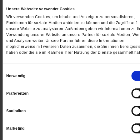
Eine Frage des Gewissens
Die Christen und die Politik
Unsere Webseite verwendet Cookies
Ausgabe bestellen
Wir verwenden Cookies, um Inhalte und Anzeigen zu personalisieren,
Funktionen für soziale Medien anbieten zu können und die Zugriffe auf
Jetzt testen
unsere Website zu analysieren. Außerdem geben wir Informationen zu Ih
Verwendung unserer Website an unsere Partner für soziale Medien, We
und Analysen weiter. Unsere Partner führen diese Informationen
möglicherweise mit weiteren Daten zusammen, die Sie ihnen bereitgeste
haben oder die sie im Rahmen Ihrer Nutzung der Dienste gesammelt ha
Einwilligungsauswahl
Notwendig
<
vorheriger Artikel
nächster Artik
Präferenzen
Datum der Erstveröffentlichung: 18.02.2025
Statistiken
Marketing
Kommentare und Leserbriefe