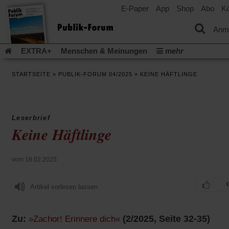
E-Paper
App
Shop
Abo
Ko
einem
neuen
Tab)
Anm
EXTRA+
Menschen & Meinungen
mehr
Religion & Kirchen
Politik & Gesellschaft
Leben & Kultur
STARTSEITE
»
PUBLIK-FORUM 04/2025
»
KEINE HÄFTLINGE
Aufstehen & Handeln
Rezensionen
Publik-Forum Archiv
EXTRA
Edition
Dossier
Weisheitsletter
Spiritletter
Newsletter
Veranstaltungen
Wir über uns
Leserbrief
Leserinitiative Publik-Forum e.V.
Die Erderwärmung stopp
Keine Häftlinge
(Öffnet
(Öffnet
Urlaub und Nichtstun
Gefährlicher Reichtum
Krieg in Naho
in
in
(Öffnet
Gleichberechtigung
Künstliche Intelligenz
Was gibt Hoffn
einem
einem
in
vom 18.02.2025
neuen
neuen
(Öffnet
(Öf
Krieg und Frieden
Gott neu denken
Krieg in der Ukraine
einem
Tab)
Tab)
in
in
neuen
Flucht und Migration
Video-Podcast »Veranstaltungen«
einem
ei
Artikel vorlesen lassen
Tab)
neuen
ne
Podcast »Veranstaltungen«
Schriftgröße ändern:
Tab)
Ta
Zu:
(2/2025, Seite 32-35)
»Zachor! Erinnere dich«