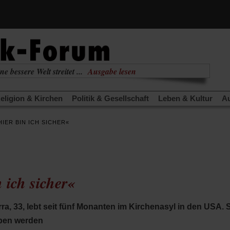
ne bessere Welt streitet ...
Ausgabe lesen
nabhängig
zur aktuellen Ausgabe
eligion & Kirchen
Politik & Gesellschaft
Leben & Kultur
Au
TRA
Edition
Dossier
Weisheitsletter
Spiritletter
Newsle
HIER BIN ICH SICHER«
(Öffnet
(Öffnet
derwärmung stoppen
Urlaub und Nichtstun
Gefährlicher Re
in
in
(Öffnet
(Öffnet
(Öffnet
Was gibt Hoffnung?
Krieg und Frieden
Gott neu denken
einem
einem
in
in
in
neuen
neuen
anstaltungen«
Podcast »Veranstaltungen«
Schriftgröße änd
einem
einem
einem
Tab)
Tab)
neuen
neuen
neuen
 ich sicher«
Tab)
Tab)
Tab)
, 33, lebt seit fünf Monanten im Kirchenasyl in den USA. Si
ben werden