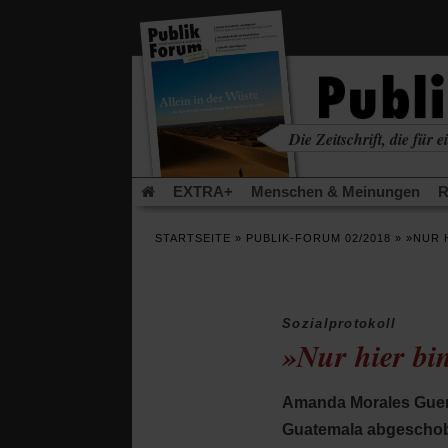
in
einem
neuen
Tab)
Die Zeitschrift, die für ei
kritisch • christlich • u
EXTRA+
Menschen & Meinungen
R
Rezensionen
Publik-Forum Archiv
EX
STARTSEITE
»
PUBLIK-FORUM 02/2018
»
»NUR 
Leserinitiative Publik-Forum e.V.
Die Er
Gleichberechtigung
Künstliche Intelligenz
Flucht und Migration
Video-Podcast »Ver
Sozialprotokoll
»Nur hier bin
Amanda Morales Guerra
Guatemala abgescho