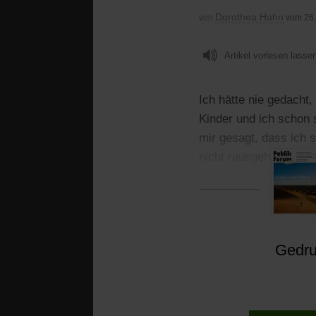
Dorothea Hahn
von
vom 26
Artikel vorlesen lasse
Ich hätte nie gedacht,
Kinder und ich schon s
mir gesagt, dass ich s
nicht rausgehen, bis i
Ausländerpolizei auf
Gedruc