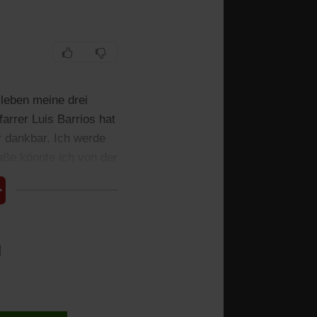
 leben meine drei
arrer Luis Barrios hat
hr dankbar. Ich werde
raße könnte ich von der
l