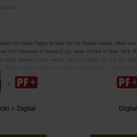
.01.2018
n
 dass ich eines Tages in eine Kirche fliehen würde. Aber nun
eit fünf Monaten in Santa Cruz, einer Kirche in New York. Pf
o lange bleiben kann, wie es nötig ist. Dafür bin ich ihm se
ch Papiere habe, damit ich wieder arbeiten kann. Auf der St
gegriffen und nach Guatemala abgeschoben werden.
kt + Digital
Digita