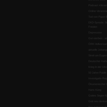
Podcast »Veran
Online-Veransta
Tod von Papst B
EKD-Synode: Str
Frieden
Depression
Gut sterben - w
ÖRK-Vollversa
aktuelle Jobang
Streit um Euge
Deutscher Katho
Krieg in der Ukr
50 Jahre Publi
Investigativ-Rep
Ökumenischer K
Hans Küng
Gottes Segen f
Gott neu denke