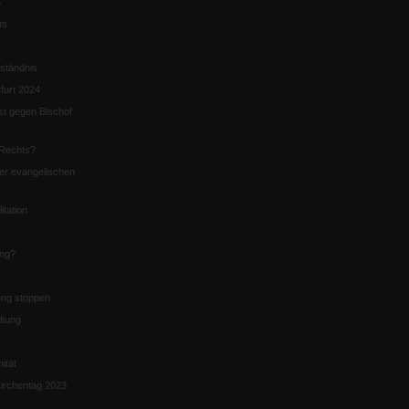
5
us
ständnis
furt 2024
st gegen Bischof
Rechts?
er evangelischen
itation
ung?
ng stoppen
ltung
nität
irchentag 2023