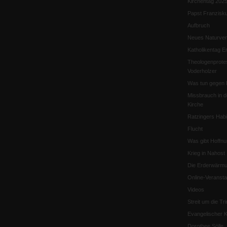
Kirchentag 202
Papst Franzisk
Aufbruch
Neues Naturver
Katholikentag Er
Theologenprote
Voderholzer
Was tun gegen 
Missbrauch in d
Kirche
Ratzingers Habil
Flucht
Was gibt Hoffn
Krieg in Nahost
Die Erderwärmu
Online-Veransta
Videos
Streit um die Tri
Evangelischer K
Dorothee Sölle