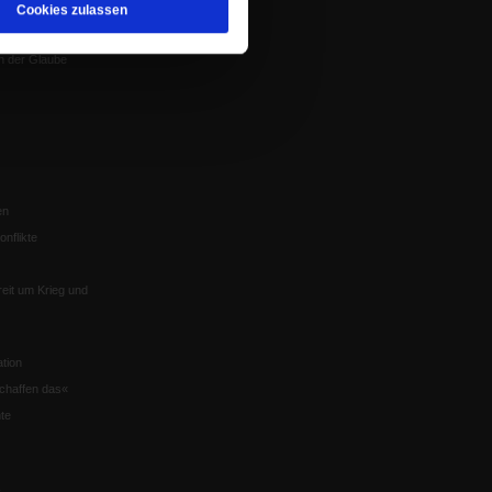
Cookies zulassen
Würzburg
n der Glaube
en
nflikte
eit um Krieg und
tion
chaffen das«
te