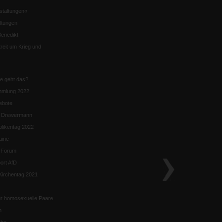
staltungen«
ltungen
enedikt
eit um Krieg und
ie geht das?
mmlung 2022
ebote
n Drewermann
likentag 2022
aine
k-Forum
ort AfD
irchentag 2021
ür homosexuelle Paare
n