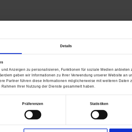
Barrierefreiheit
Details
H
es
WIR ÜBER UNS
SERVICE
THEMA
und Anzeigen zu personalisieren, Funktionen für soziale Medien anbieten z
Redaktion
Abo
Gefährlicher Re
ßerdem geben wir Informationen zu Ihrer Verwendung unserer Website an un
Herausgeberinnen und
Abo kündigen
Gottesfragen
re Partner führen diese Informationen möglicherweise mit weiteren Daten 
Herausgeber
Shop
Urlaub und Nich
 im Rahmen Ihrer Nutzung der Dienste gesammelt haben.
Verlag
Newsletter
Künstliche Intell
Anzeigen
Gleichberechtig
Präferenzen
Statistiken
Kontakt
Personen und Ko
Pfingsten
Leo XIV
Die Katastrophe