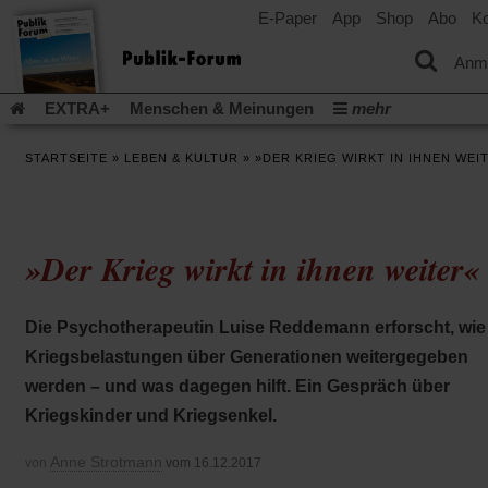
E-Paper
App
Shop
Abo
Ko
einem
neuen
Tab)
Anm
EXTRA+
Menschen & Meinungen
mehr
Religion & Kirchen
Politik & Gesellschaft
Leben & Kultur
STARTSEITE
»
LEBEN & KULTUR
»
»DER KRIEG WIRKT IN IHNEN WEI
Aufstehen & Handeln
Rezensionen
Publik-Forum Archiv
EXTRA
Edition
Dossier
Weisheitsletter
Spiritletter
Newsletter
Veranstaltungen
Wir über uns
»Der Krieg wirkt in ihnen weiter«
(Öff
Leserinitiative Publik-Forum e.V.
Urlaub und Nichtstun
in
(Öffnet
(Öffnet
Gefährlicher Reichtum
Krieg in Nahost
Gleichberechtigun
ein
in
in
neu
(Öffnet
(Öffnet
Künstliche Intelligenz
Was gibt Hoffnung?
Krieg und Fried
Die Psychotherapeutin Luise Reddemann erforscht, wie
einem
einem
Tab)
in
in
neuen
neuen
(Öffnet
Gott neu denken
Krieg in der Ukraine
Flucht und Migration
Kriegsbelastungen über Generationen weitergegeben
einem
einem
Tab)
Tab)
in
_______________
neuen
neuen
werden – und was dagegen hilft. Ein Gespräch über
einem
Tab)
Tab)
Video-Podcast »Veranstaltungen«
Podcast »Veranstaltungen
neuen
Kriegskinder und Kriegsenkel.
Tab)
Schriftgröße ändern:
Anne Strotmann
von
vom 16.12.2017