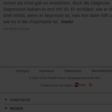
Schon als Kind gab es Anzeichen, doch die Diagnose
Depression bekam er erst mit 30. Er schildert, wie er d
Welt erlebt, wenn er depressiv ist, was ihm dann hilft 
wie es in der Psychiatrie ist.
/mehr
von
Martin Gommel
Anzeigen
Impressum
Datenschutz
Barrierefreiheit
© 2012-2026 Publik-Forum Verlagsgesellschaft mbH
(Öffnet
Publik-Forum.de folgen:
in
einem
neuen
Tab)
STARTSEITE
MEDIEN