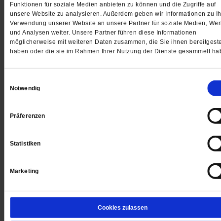
Funktionen für soziale Medien anbieten zu können und die Zugriffe auf
von
Anne Strotmann
unsere Website zu analysieren. Außerdem geben wir Informationen zu Ih
Verwendung unserer Website an unsere Partner für soziale Medien, We
und Analysen weiter. Unsere Partner führen diese Informationen
möglicherweise mit weiteren Daten zusammen, die Sie ihnen bereitgeste
haben oder die sie im Rahmen Ihrer Nutzung der Dienste gesammelt ha
Einwilligungsauswahl
Notwendig
Präferenzen
Statistiken
Marketing
Altersdepressionen
Als Herr Lüdtke sich fremd wurde
Cookies zulassen
Der Unternehmer Wolfgang Grupp hat seine