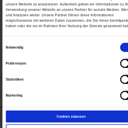
Passwort
unsere Website zu analysieren. Außerdem geben wir Informationen zu Ih
Verwendung unserer Website an unsere Partner für soziale Medien, We

und Analysen weiter. Unsere Partner führen diese Informationen
möglicherweise mit weiteren Daten zusammen, die Sie ihnen bereitgeste
haben oder die sie im Rahmen Ihrer Nutzung der Dienste gesammelt ha
Angemeldet bleiben
Einwilligungsauswahl
Notwendig
Passwort vergessen
Präferenzen
Statistiken
Anzeigen
Impressum
Datenschutz
Barrierefreiheit
© 2012-2026 Publik-Forum Verlagsgesellschaft mbH
Marketing
(Öffnet
Publik-Forum.de folgen:
in
einem
neuen
Tab)
STARTSEITE
Cookies zulassen
MEDIEN