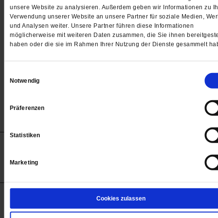
Passwort
unsere Website zu analysieren. Außerdem geben wir Informationen zu Ih
Verwendung unserer Website an unsere Partner für soziale Medien, We

und Analysen weiter. Unsere Partner führen diese Informationen
möglicherweise mit weiteren Daten zusammen, die Sie ihnen bereitgeste
haben oder die sie im Rahmen Ihrer Nutzung der Dienste gesammelt ha
Angemeldet bleiben
Einwilligungsauswahl
Notwendig
Passwort vergessen
Präferenzen
Statistiken
Anzeigen
Impressum
Datenschutz
Barrierefreiheit
© 2012-2026 Publik-Forum Verlagsgesellschaft mbH
Marketing
(Öffnet
Publik-Forum.de folgen:
in
einem
neuen
Tab)
STARTSEITE
Cookies zulassen
MEDIEN