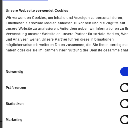
Unsere Webseite verwendet Cookies
Wir verwenden Cookies, um Inhalte und Anzeigen zu personalisieren,
Funktionen für soziale Medien anbieten zu können und die Zugriffe auf
unsere Website zu analysieren. Außerdem geben wir Informationen zu Ih
Klimagipfel in Glasgow
Verwendung unserer Website an unsere Partner für soziale Medien, We
»Wir sind alle Afrika«
und Analysen weiter. Unsere Partner führen diese Informationen
möglicherweise mit weiteren Daten zusammen, die Sie ihnen bereitgeste
haben oder die sie im Rahmen Ihrer Nutzung der Dienste gesammelt ha
Vanessa Nakate aus Uganda berichtet in ihrem Buch
»Unser Haus steht längst in Flammen« wie sie zur
Einwilligungsauswahl
Klimaaktivistin wurde. Sie zeigt die verheerenden Fol
Notwendig
des Klimawandels auf dem afrikanischen Kontinent au
und rückt die globalen Auswirkungen in den Blick.
/m
Präferenzen
von
Vanessa Nakate
Statistiken
Marketing
Anzeigen
Impressum
Datenschutz
Barrierefreiheit