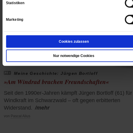
Statistiken
Marketing
Cookies zulassen
Nur notwendige Cookies
Meine Geschichte: Jürgen Bortloff
»Am Windrad brachen Freundschaften«
Seit den 1990er-Jahren kämpft Jürgen Bortloff (61) für
Windkraft im Schwarzwald – oft gegen erbitterten
Widerstand.
/mehr
von
Pascal Alius