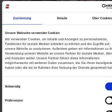
Zustimmung
Details
Über Cookie
Unsere Webseite verwendet Cookies
Wir verwenden Cookies, um Inhalte und Anzeigen zu personalisieren,
Integration
Funktionen für soziale Medien anbieten zu können und die Zugriffe auf
Spitze aus Neukölln
unsere Website zu analysieren. Außerdem geben wir Informationen zu Ih
Verwendung unserer Website an unsere Partner für soziale Medien, We
und Analysen weiter. Unsere Partner führen diese Informationen
Spitzenkragen, Colliers und Makramee-Armbänder: Im
möglicherweise mit weiteren Daten zusammen, die Sie ihnen bereitgeste
Berliner Projekt »Rita in Palma« verbinden Frauen aus
haben oder die sie im Rahmen Ihrer Nutzung der Dienste gesammelt ha
verschiedenen Herkunftsländern traditionelles
Häkelhandwerk mit sozialer Teilhabe.
/mehr
Einwilligungsauswahl
von
Alicia Rust
Notwendig
Präferenzen