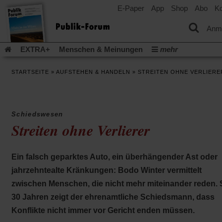
E-Paper
App
Shop
Abo
Ko
einem
neuen
Tab)
Anm
EXTRA+
Menschen & Meinungen
mehr
Religion & Kirchen
Politik & Gesellschaft
Leben & Kultur
STARTSEITE
»
AUFSTEHEN & HANDELN
»
STREITEN OHNE VERLIERE
Aufstehen & Handeln
Rezensionen
Publik-Forum Archiv
EXTRA
Edition
Dossier
Weisheitsletter
Spiritletter
Newsletter
Veranstaltungen
Wir über uns
Schiedswesen
Leserinitiative Publik-Forum e.V.
Die Erderwärmung stopp
Streiten ohne Verlierer
(Öffnet
(Öffnet
Urlaub und Nichtstun
Gefährlicher Reichtum
Krieg in Naho
in
in
(Öffnet
Gleichberechtigung
Künstliche Intelligenz
Was gibt Hoffn
einem
einem
in
Ein falsch geparktes Auto, ein überhängender Ast oder
neuen
neuen
(Öffnet
(Öf
Krieg und Frieden
Gott neu denken
Krieg in der Ukraine
einem
Tab)
Tab)
in
in
jahrzehntealte Kränkungen: Bodo Winter vermittelt
neuen
Flucht und Migration
Video-Podcast »Veranstaltungen«
einem
ei
Tab)
zwischen Menschen, die nicht mehr miteinander reden. 
neuen
ne
Podcast »Veranstaltungen«
Schriftgröße ändern:
Tab)
Ta
30 Jahren zeigt der ehrenamtliche Schiedsmann, dass
Konflikte nicht immer vor Gericht enden müssen.