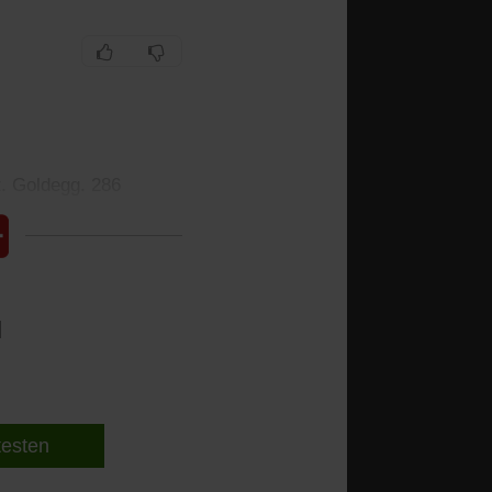
t. Goldegg. 286
l
 testen