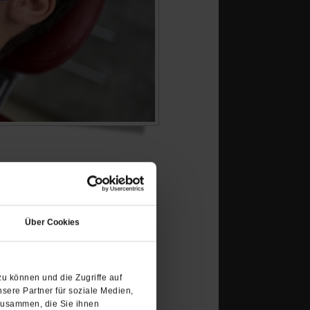
eue auf: Besser versorgt
(Öffnet
in
Über Cookies
einem
neuen
Tab)
u können und die Zugriffe auf
sere Partner für soziale Medien,
zusammen, die Sie ihnen