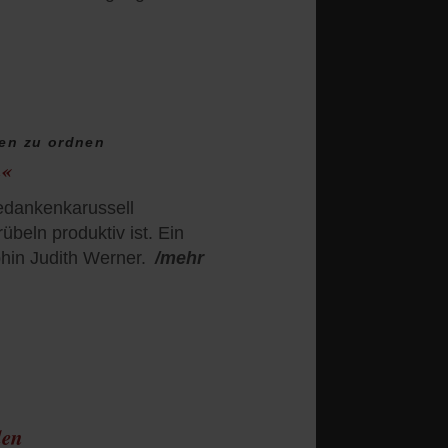
ken zu ordnen
n«
dankenkarussell
beln produktiv ist. Ein
hin Judith Werner.
/mehr
den