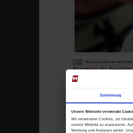
Gesundheitsreform
Es zahlen die Kranken
Die Reform der gesetzlic
werden die Versicherten 
von
Christoph Fleischmann
Zustimmung
Unsere Webseite verwendet Cooki
Wir verwenden Cookies, um Inhalte 
unsere Website zu analysieren. Au
Werbung und Analysen weiter. Unse