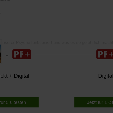
n
unserer Psyche funktioniert und was es so gefährlich mach
kt + Digital
Digita
für 5 € testen
Jetzt für 1 €