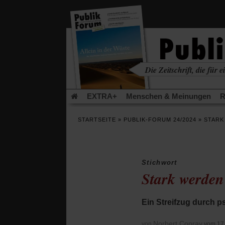
in
einem
neuen
Tab)
Die Zeitschrift, die für ei
kritisch • christlich • u
EXTRA+
Menschen & Meinungen
R
Rezensionen
Publik-Forum Archiv
EX
STARTSEITE
»
PUBLIK-FORUM 24/2024
»
STARK
Leserinitiative Publik-Forum e.V.
Die Er
Gleichberechtigung
Künstliche Intelligenz
Flucht und Migration
Video-Podcast »Ver
Stichwort
Stark werden
Ein Streifzug durch 
Norbert Copray
von
vom 17