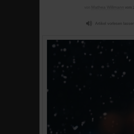
Mathea Willmann
von
vom 
Artikel vorlesen lasse