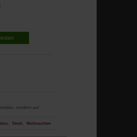
l
 testen
ermeiden, sondern auf
tion
Streit
Weihnachten