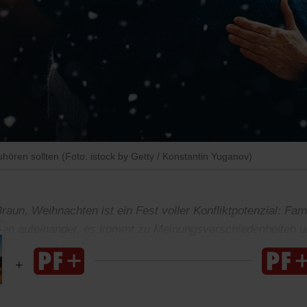
uhören sollten (Foto: istock by Getty / Konstantin Yuganov)
raun, Weihnachten ist ein Fest voller Konfliktpotenzial: Fam
ffen aufeinander, es kommt zu Meinungsverschiedenheiten 
. Was raten Sie?