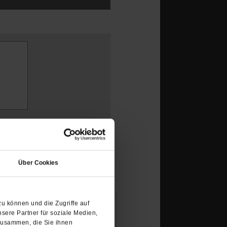
(Öffnet
in
Über Cookies
einem
neuen
Tab)
u können und die Zugriffe auf
sere Partner für soziale Medien,
zusammen, die Sie ihnen