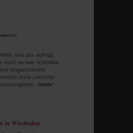
emhöfer
ieles, was uns aufregt,
e. Auch so was scheinbar
und eingetrocknete
umnistin Anne Lemhöfer
l voranzugehen.
/mehr
n in Wiesbaden