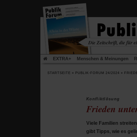
in
einem
neuen
Tab)
Die Zeitschrift, die für ei
kritisch • christlich • u
EXTRA+
Menschen & Meinungen
R
Rezensionen
Publik-Forum Archiv
EX
STARTSEITE
»
PUBLIK-FORUM 24/2024
»
FRIED
Leserinitiative Publik-Forum e.V.
Die Er
Gleichberechtigung
Künstliche Intelligenz
Flucht und Migration
Video-Podcast »Ver
Konfliktlösung
Frieden unt
Viele Familien streit
gibt Tipps, wie es gel