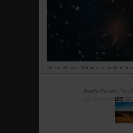
Ich verstehe dich: Warum wir einander öfter z
Publik-Forum:
Frau B
mit Vorgeschichte tre
Generationskonflikten