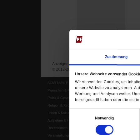
Zustimmung
Anzeigen
Impressum
Datenschutz
© 2012-2026 Publik-Forum Verlagsgesellschaft mb
Unsere Webseite verwendet Cooki
Wir verwenden Cookies, um Inhalte 
STARTSEITE
MEDIEN
unsere Website zu analysieren. Au
Menschen & Meinungen
Publik-Forum Archiv
Werbung und Analysen weiter. Unse
Politik & Gesellschaft
Publik-Forum EXTRA
bereitgestellt haben oder die sie
Religion & Kirchen
Publik-Forum Edition
Einwilligungsauswahl
Leben & Kultur
Publik-Forum Dossier
Notwendig
Aufstehen & Handeln
Weisheitsletter
Rezensionen
Spiritletter
Veranstaltungskalender