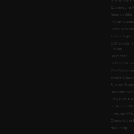
Streit um die Tri
Evangelischer K
Dorothee Sölle
Podcast »Veran
Online-Veransta
Tod von Papst B
EKD-Synode: Str
Frieden
Depression
Gut sterben - w
ÖRK-Vollversa
aktuelle Jobang
Streit um Euge
Deutscher Katho
Krieg in der Ukr
50 Jahre Publi
Investigativ-Rep
Ökumenischer K
Hans Küng