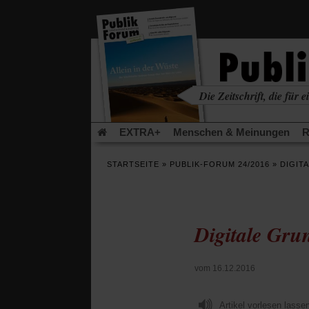
in
einem
neuen
Tab)
Die Zeitschrift, die für ei
kritisch • christlich • u
EXTRA+
Menschen & Meinungen
R
Rezensionen
Publik-Forum Archiv
EX
STARTSEITE
»
PUBLIK-FORUM 24/2016
»
DIGIT
Leserinitiative Publik-Forum e.V.
Urlaub
(Öffnet
(Öf
Was gibt Hoffnung?
Krieg und Frieden
in
in
einem
ei
Digitale Gru
neuen
ne
Schriftgröße ändern:
Tab)
Tab
vom 16.12.2016
Artikel vorlesen lasse