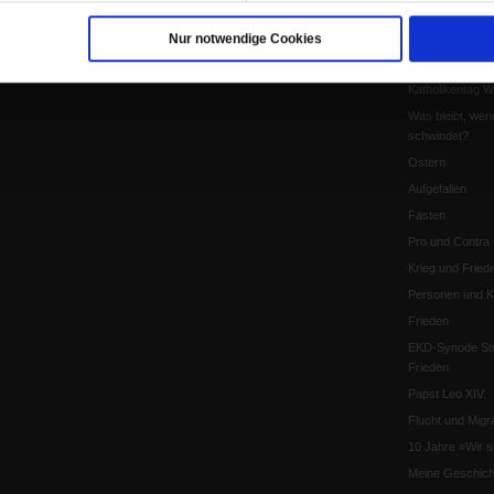
Leo XIV
Die Katastrophe
Nur notwendige Cookies
Pro & Contra
Katholikentag 
Was bleibt, wen
schwindet?
Ostern
Aufgefallen
Fasten
Pro und Contra
Krieg und Fried
Personen und Ko
Frieden
EKD-Synode Str
Frieden
Papst Leo XIV.
Flucht und Migra
10 Jahre »Wir s
Meine Geschich