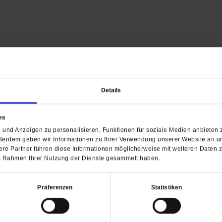
Details
Barrierefreiheit
H
es
und Anzeigen zu personalisieren, Funktionen für soziale Medien anbieten z
WIR ÜBER UNS
SERVICE
THEMA
ßerdem geben wir Informationen zu Ihrer Verwendung unserer Website an un
Redaktion
Abo
Gefährlicher Re
re Partner führen diese Informationen möglicherweise mit weiteren Daten 
Herausgeberinnen und
Abo kündigen
Gottesfragen
 im Rahmen Ihrer Nutzung der Dienste gesammelt haben.
Herausgeber
Shop
Urlaub und Nich
Verlag
Newsletter
Künstliche Intell
Präferenzen
Statistiken
Anzeigen
Gleichberechtig
Kontakt
Personen und Ko
Pfingsten