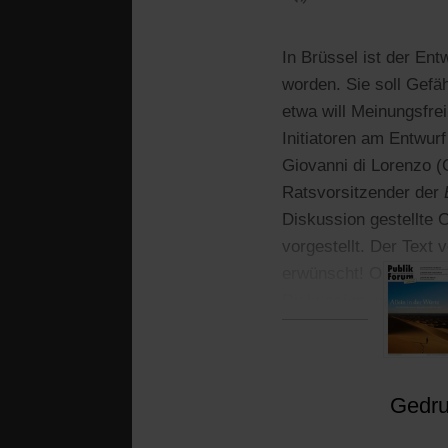
In Brüssel ist der Ent
worden. Sie soll Gefä
etwa will Meinungsfrei
Initiatoren am Entwur
Giovanni di Lorenzo (
Ratsvorsitzender der
Diskussion gestellte 
vorgestellt. Der Text v
erwünscht! Ob daraus 
Diskussion voran.
Gedruc