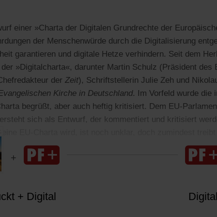
wurf einer »Charta der Digitalen Grundrechte der Europäisch
hrdungen der Menschenwürde durch die Digitalisierung entge
heit garantieren und digitale Hetze verhindern. Seit dem Her
f der »Digitalcharta«, darunter Martin Schulz (Präsident des
Chefredakteur der
Zeit
), Schriftstellerin Julie Zeh und Nikol
Evangelischen Kirche in Deutschland
. Im Vorfeld wurde die 
Charta begrüßt, aber auch heftig kritisiert. Dem EU-Parlame
ersteht sich als Entwurf, der kommentiert und kritisiert werde
eine EU-Charta wird, ist noch unklar, doch zumindest treibt
kt + Digital
Digita