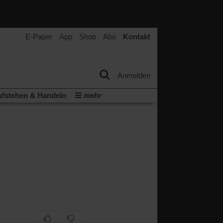
E-Paper
App
Shop
Abo
Kontakt
Anmelden
fstehen & Handeln
mehr
tter
Veranstaltungen
Wir über uns
t
(Öffnet
ichberechtigung
Künstliche Intelligenz
in
Video-Podcast »Veranstaltungen«
einem
neuen
Podcast »Veranstaltungen«
Tab)