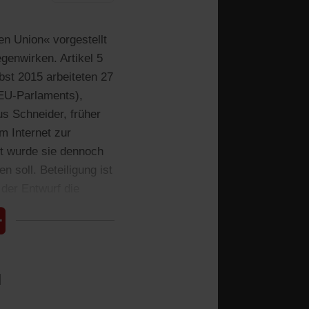
en Union« vorgestellt
genwirken. Artikel 5
bst 2015 arbeiteten 27
 EU-Parlaments),
aus Schneider, früher
im Internet zur
nt wurde sie dennoch
n soll. Beteiligung ist
 der Entwurf die
l