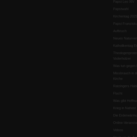
Papst Leo XIV
Papstwahl
Kirchentag 202
Papst Franzisk
Aufbruch
Neues Naturver
Katholikentag Er
Theologenprote
Voderholzer
Was tun gegen 
Missbrauch in d
Kirche
Ratzingers Habil
Flucht
Was gibt Hoffn
Krieg in Nahost
Die Erderwärmu
Online-Veransta
Videos