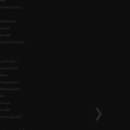
nität
irchentag 2023
staltungen«
ltungen
enedikt
eit um Krieg und
ie geht das?
mmlung 2022
ebote
n Drewermann
likentag 2022
aine
k-Forum
ort AfD
irchentag 2021