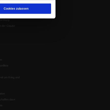
Mitgliederrundbrief
Satzung
 von Tschernobyl
Cookies zulassen
Würzburg
n der Glaube
en
nflikte
eit um Krieg und
tion
chaffen das«
te