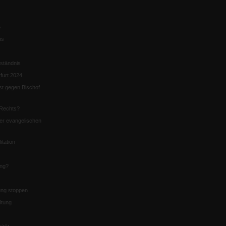
5
us
ständnis
furt 2024
st gegen Bischof
Rechts?
er evangelischen
itation
ung?
ng stoppen
ltung