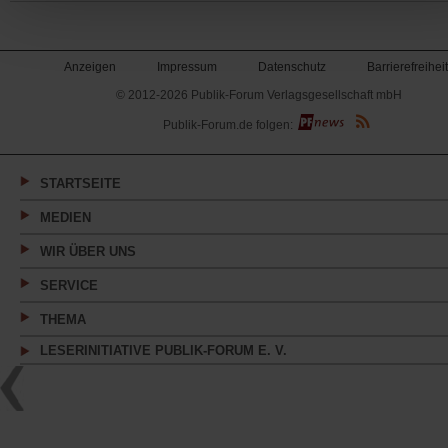
Anzeigen
Impressum
Datenschutz
Barrierefreiheit
© 2012-2026 Publik-Forum Verlagsgesellschaft mbH
(Öffnet
Publik-Forum.de folgen:
in
einem
neuen
Tab)
STARTSEITE
MEDIEN
WIR ÜBER UNS
SERVICE
THEMA
LESERINITIATIVE PUBLIK-FORUM E. V.