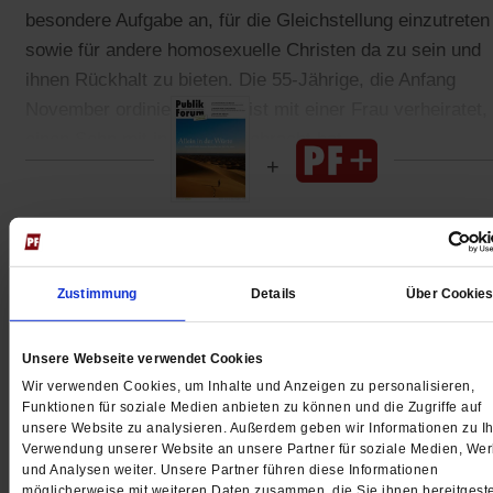
besondere Aufgabe an, für die Gleichstellung einzutreten
sowie für andere homosexuelle Christen da zu sein und
ihnen Rückhalt zu bieten. Die 55-Jährige, die Anfang
November ordiniert wurde, ist mit einer Frau verheiratet,
einen Sohn mit in die Ehe gebracht hat.
Gedruckt + Digital
Zustimmung
Details
Über Cookie
Unsere Webseite verwendet Cookies
Jetzt für 5 € testen
Wir verwenden Cookies, um Inhalte und Anzeigen zu personalisieren,
Funktionen für soziale Medien anbieten zu können und die Zugriffe auf
unsere Website zu analysieren. Außerdem geben wir Informationen zu Ih
Verwendung unserer Website an unsere Partner für soziale Medien, We
und Analysen weiter. Unsere Partner führen diese Informationen
möglicherweise mit weiteren Daten zusammen, die Sie ihnen bereitgeste