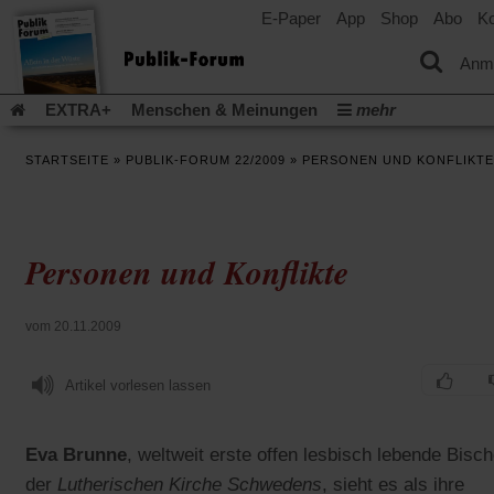
E-Paper
App
Shop
Abo
Ko
einem
neuen
Tab)
Anm
EXTRA+
Menschen & Meinungen
mehr
Religion & Kirchen
Politik & Gesellschaft
Leben & Kultur
STARTSEITE
»
PUBLIK-FORUM 22/2009
»
PERSONEN UND KONFLIKTE
Aufstehen & Handeln
Rezensionen
Publik-Forum Archiv
EXTRA
Edition
Dossier
Weisheitsletter
Spiritletter
Newsletter
Veranstaltungen
Wir über uns
Personen und Konflikte
Leserinitiative Publik-Forum e.V.
Die Erderwärmung stopp
(Öffnet
(Öffnet
Urlaub und Nichtstun
Gefährlicher Reichtum
Krieg in Naho
in
in
(Öffnet
Gleichberechtigung
Künstliche Intelligenz
Was gibt Hoffn
vom 20.11.2009
einem
einem
in
neuen
neuen
(Öffnet
(Öf
Krieg und Frieden
Gott neu denken
Krieg in der Ukraine
einem
Tab)
Tab)
in
in
neuen
Artikel vorlesen lassen
Flucht und Migration
Video-Podcast »Veranstaltungen«
einem
ei
Tab)
neuen
ne
Podcast »Veranstaltungen«
Schriftgröße ändern:
Tab)
Ta
Eva Brunne
, weltweit erste offen lesbisch lebende Bisch
der
Lutherischen Kirche Schwedens
, sieht es als ihre