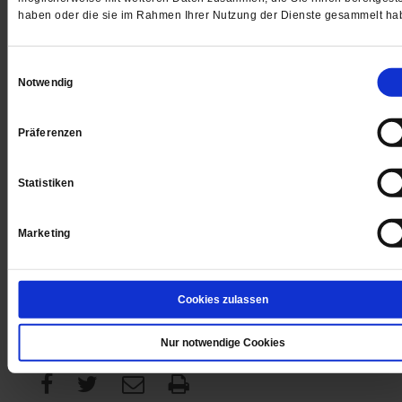
haben oder die sie im Rahmen Ihrer Nutzung der Dienste gesammelt ha
Digital
Einwilligungsauswahl
Notwendig
Präferenzen
Jetzt für 1 € testen
Statistiken
Marketing
Sie haben bereits ein
-Abo?
Hier anmelden
Cookies zulassen
Datum der Erstveröffentlichung: 20.11.2009
Nur notwendige Cookies