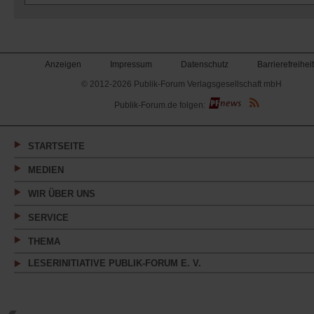
Anzeigen
Impressum
Datenschutz
Barrierefreiheit
© 2012-2026 Publik-Forum Verlagsgesellschaft mbH
(Öffnet
Publik-Forum.de folgen:
in
einem
neuen
Tab)
STARTSEITE
MEDIEN
WIR ÜBER UNS
SERVICE
THEMA
LESERINITIATIVE PUBLIK-FORUM E. V.