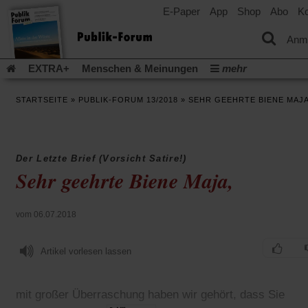
E-Paper
App
Shop
Abo
Ko
einem
neuen
Tab)
Anm
EXTRA+
Menschen & Meinungen
mehr
Religion & Kirchen
Politik & Gesellschaft
Leben & Kultur
STARTSEITE
»
PUBLIK-FORUM 13/2018
»
SEHR GEEHRTE BIENE MAJA
Aufstehen & Handeln
Rezensionen
Publik-Forum Archiv
EXTRA
Edition
Dossier
Weisheitsletter
Spiritletter
Newsletter
Veranstaltungen
Wir über uns
Der Letzte Brief (Vorsicht Satire!)
Leserinitiative Publik-Forum e.V.
Die Erderwärmung stopp
Sehr geehrte Biene Maja,
(Öffnet
(Öffnet
Urlaub und Nichtstun
Gefährlicher Reichtum
Krieg in Naho
in
in
(Öffnet
Gleichberechtigung
Künstliche Intelligenz
Was gibt Hoffn
einem
einem
in
vom 06.07.2018
neuen
neuen
(Öffnet
(Öf
Krieg und Frieden
Gott neu denken
Krieg in der Ukraine
einem
Tab)
Tab)
in
in
neuen
Flucht und Migration
Video-Podcast »Veranstaltungen«
einem
ei
Artikel vorlesen lassen
Tab)
neuen
ne
Podcast »Veranstaltungen«
Schriftgröße ändern:
Tab)
Ta
mit großer Überraschung haben wir gehört, dass Sie