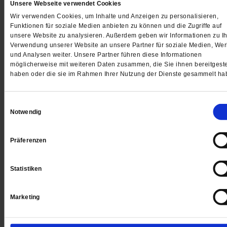
Unsere Webseite verwendet Cookies
Wir verwenden Cookies, um Inhalte und Anzeigen zu personalisieren,
Funktionen für soziale Medien anbieten zu können und die Zugriffe auf
unsere Website zu analysieren. Außerdem geben wir Informationen zu Ih
Jetzt für 1 € testen
Verwendung unserer Website an unsere Partner für soziale Medien, We
und Analysen weiter. Unsere Partner führen diese Informationen
möglicherweise mit weiteren Daten zusammen, die Sie ihnen bereitgeste
haben oder die sie im Rahmen Ihrer Nutzung der Dienste gesammelt ha
Sie haben bereits ein
-Abo?
Hier anmelden
Einwilligungsauswahl
Notwendig
Präferenzen
Datum der Erstveröffentlichung: 06.07.2018
Statistiken
Marketing
Kommentare und Leserbriefe
Ihre E-Mailadresse:
(wird nicht angezeigt)