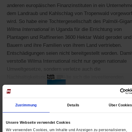
anderen europäischen Finanzinstituten in ein Unternehm
dem Landraub und Kahlschlag von Tropenwald vorgewor
wird. So habe eine Tochtergesellschaft des Palmöl-Giga
Wilma International
in Uganda für die Errichtung von
Plantagen und Raffinerien 3600 Hektar Wald gerodet und
Bauern und ihre Familien von ihrem Land vertrieben.
Entschädigungen seien nicht bereitgestellt worden. Dami
verstoße Wilma International nicht nur gegen nationale
Umweltgesetze, sondern verletze auch die
Nachhaltigkeitsrichtlinien, die sich die investierenden
Banken auferlegt haben.
Zustimmung
Details
Über Cookie
Gedruckt + Digital
Unsere Webseite verwendet Cookies
Wir verwenden Cookies, um Inhalte und Anzeigen zu personalisieren,