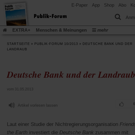
E-Paper
App
Shop
Abo
Ko
einem
neuen
Tab)
Anm
EXTRA+
Menschen & Meinungen
mehr
Religion & Kirchen
Politik & Gesellschaft
Leben & Kultur
STARTSEITE
»
PUBLIK-FORUM 10/2013
»
DEUTSCHE BANK UND DER
Aufstehen & Handeln
Rezensionen
Publik-Forum Archiv
LANDRAUB
EXTRA
Edition
Dossier
Weisheitsletter
Spiritletter
Newsletter
Veranstaltungen
Wir über uns
Deutsche Bank und der Landrau
Leserinitiative Publik-Forum e.V.
Die Erderwärmung stopp
(Öffnet
(Öffnet
Urlaub und Nichtstun
Gefährlicher Reichtum
Krieg in Naho
in
in
(Öffnet
Gleichberechtigung
Künstliche Intelligenz
Was gibt Hoffn
vom 31.05.2013
einem
einem
in
neuen
neuen
(Öffnet
(Öf
Krieg und Frieden
Gott neu denken
Krieg in der Ukraine
einem
Tab)
Tab)
in
in
neuen
Artikel vorlesen lassen
Flucht und Migration
Video-Podcast »Veranstaltungen«
einem
ei
Tab)
neuen
ne
Podcast »Veranstaltungen«
Schriftgröße ändern:
Tab)
Ta
Laut einer Studie der Nichtregierungsorganisation
Friend
the Earth
investiert die
Deutsche Bank
zusammen mit