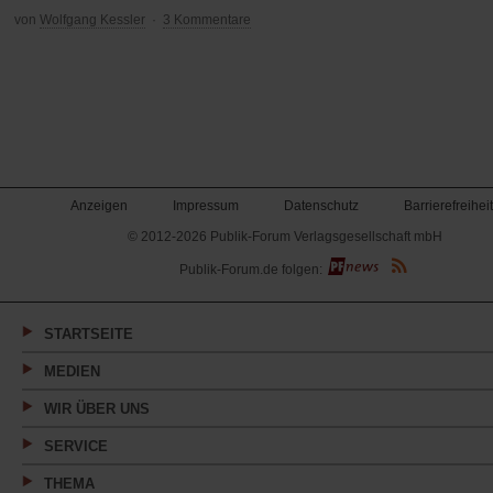
von
Wolfgang Kessler
·
3 Kommentare
Anzeigen
Impressum
Datenschutz
Barrierefreiheit
© 2012-2026 Publik-Forum Verlagsgesellschaft mbH
(Öffnet
Publik-Forum.de folgen:
in
einem
neuen
Tab)
STARTSEITE
MEDIEN
WIR ÜBER UNS
SERVICE
THEMA