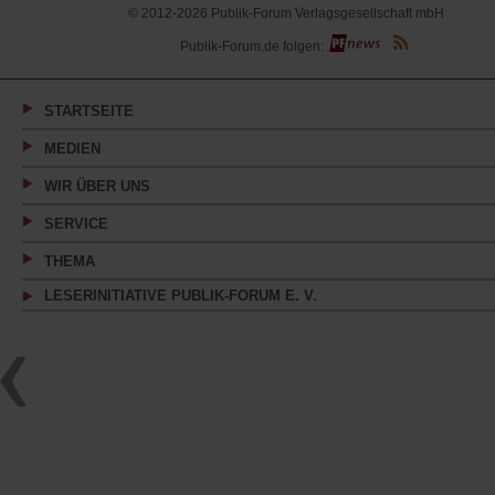
© 2012-2026 Publik-Forum Verlagsgesellschaft mbH
(Öffnet
Publik-Forum.de folgen:
in
einem
neuen
Tab)
STARTSEITE
MEDIEN
WIR ÜBER UNS
SERVICE
THEMA
LESERINITIATIVE PUBLIK-FORUM E. V.