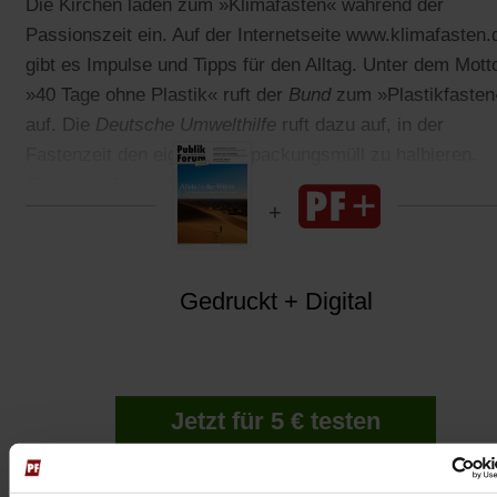
Die Kirchen laden zum »Klimafasten« während der
Passionszeit ein. Auf der Internetseite www.klimafasten.
gibt es Impulse und Tipps für den Alltag. Unter dem Mott
»40 Tage ohne Plastik« ruft der
Bund
zum »Plastikfasten
auf. Die
Deutsche Umwelthilfe
ruft dazu auf, in der
Fastenzeit den eigenen Verpackungsmüll zu halbieren.
Tipps und Tests dazu gibt es auf der Aktionswebsite.
Gedruckt + Digital
Jetzt für 5 € testen