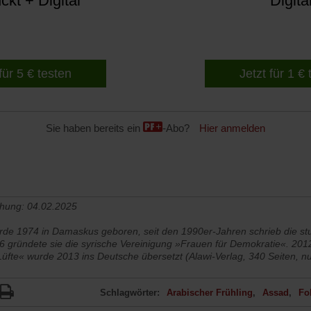
kt + Digital
Digita
für 5 € testen
Jetzt für 1 €
Sie haben bereits ein
-Abo?
Hier anmelden
chung: 04.02.2025
rde 1974 in Damaskus geboren, seit den 1990er-Jahren schrieb die stu
 gründete sie die syrische Vereinigung »Frauen für Demokratie«. 2012
üfte« wurde 2013 ins Deutsche übersetzt (Alawi-Verlag, 340 Seiten, n
Schlagwörter:
Arabischer Frühling
Assad
Fol