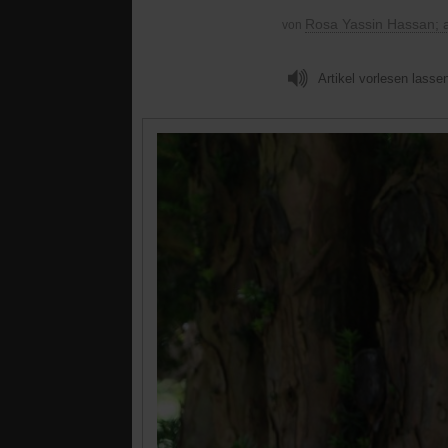
Rosa Yassin Hassan; 
von
Artikel vorlesen lasse