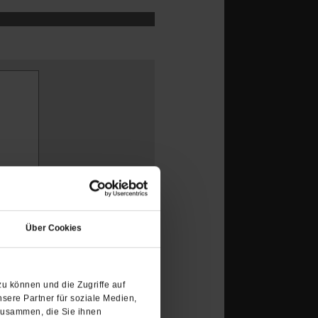
(Öffnet
in
Über Cookies
etzt offenkundig
einem
neuen
noch bleibt man als
Tab)
önnen, wie das Land am
u können und die Zugriffe auf
ene Bürgerin des
sere Partner für soziale Medien,
en beziehungsweise
zusammen, die Sie ihnen