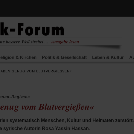
(Öffnet
ne bessere Welt streitet ...
Ausgabe lesen
in
(Öffnet
nabhängig
zur aktuellen Ausgabe
einem
in
neuen
eligion & Kirchen
Politik & Gesellschaft
Leben & Kultur
Au
einem
Tab)
neuen
TRA
Edition
Dossier
Weisheitsletter
Spiritletter
Newsle
Tab)
HABEN GENUG VOM BLUTVERGIESSEN«
(Öffnet
(Öffnet
derwärmung stoppen
Urlaub und Nichtstun
Gefährlicher Re
in
in
(Öffnet
(Öffnet
(Öffnet
Was gibt Hoffnung?
Krieg und Frieden
Gott neu denken
einem
einem
in
in
in
neuen
neuen
anstaltungen«
Podcast »Veranstaltungen«
Schriftgröße änd
einem
einem
einem
Tab)
Tab)
Assad-Regimes
neuen
neuen
neuen
enug vom Blutvergießen«
Tab)
Tab)
Tab)
yrien systematisch Menschen, Kultur und Heimaten zerstört
ie syrische Autorin Rosa Yassin Hassan.