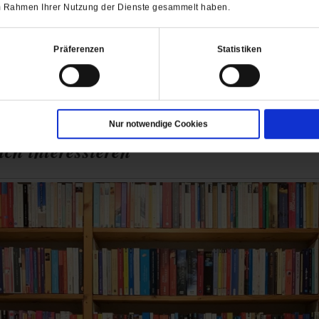
hen Länder, insbesondere Deutschland, dazu beitragen?
 im Rahmen Ihrer Nutzung der Dienste gesammelt haben.
Präferenzen
Statistiken
Nur notwendige Cookies
ch interessieren