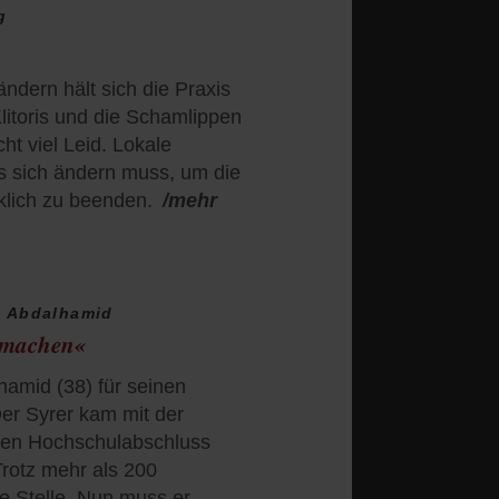
g
ndern hält sich die Praxis
litoris und die Schamlippen
ht viel Leid. Lokale
as sich ändern muss, um die
klich zu beenden.
/mehr
i Abdalhamid
g machen«
hamid (38) für seinen
er Syrer kam mit der
nen Hochschulabschluss
Trotz mehr als 200
e Stelle. Nun muss er