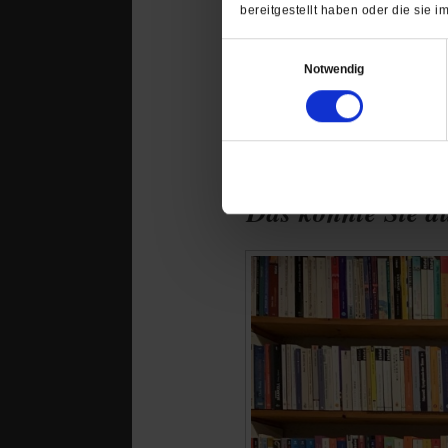
sollten die europäisc
bereitgestellt haben oder die sie
Einwilligungsauswahl
Notwendig
Das könnte Sie au