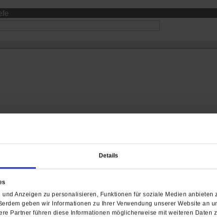
efe
03.2025:
Details
bt einen erschütternden Bericht über die größtenteils erst j
ihres Landes unter der Herrschaft des Assad-Regimes. Den
es
 Informationen unbefriedigt zurück, die Aufschluss geben k
und Anzeigen zu personalisieren, Funktionen für soziale Medien anbieten z
ukunft geführt werden kann. Welche Ideen hat sie als erfahr
ßerdem geben wir Informationen zu Ihrer Verwendung unserer Website an un
gen? Wie schätzt sie die neuen Machthaber ein? Was könn
re Partner führen diese Informationen möglicherweise mit weiteren Daten 