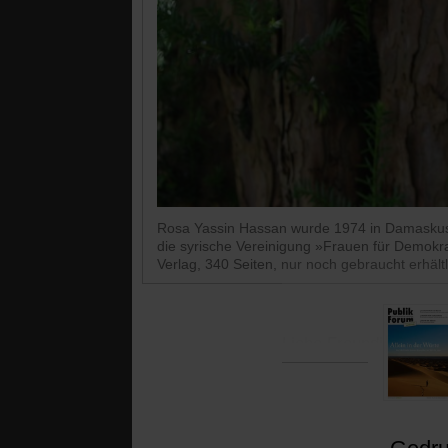
Rosa Yassin Hassan wurde 1974 in Damaskus g
die syrische Vereinigung »Frauen für Demokra
Verlag, 340 Seiten, nur noch gebraucht erhältl
Liebe Freundinnen und