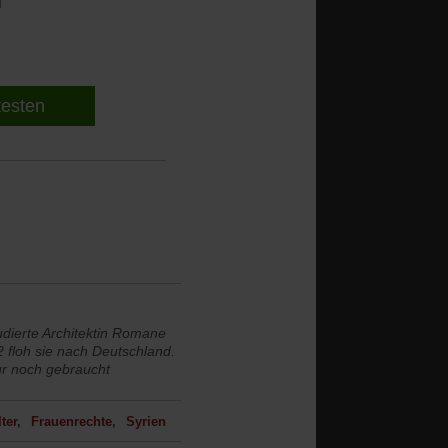
l
 testen
dierte Architektin Romane
 floh sie nach Deutschland.
ur noch gebraucht
ter
Frauenrechte
Syrien