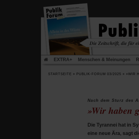
in
einem
neuen
Tab)
Die Zeitschrift, die für ei
kritisch • christlich • u
EXTRA+
Menschen & Meinungen
R
Rezensionen
Publik-Forum Archiv
EX
STARTSEITE
»
PUBLIK-FORUM 03/2025
»
»WIR 
Leserinitiative Publik-Forum e.V.
Die Er
Gleichberechtigung
Künstliche Intelligenz
Flucht und Migration
Video-Podcast »Ver
Nach dem Sturz des 
»Wir haben g
Die Tyrannei hat in S
eine neue Ära, sagt d