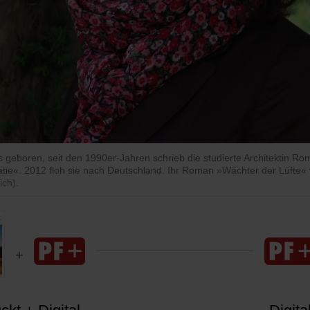
eboren, seit den 1990er-Jahren schrieb die studierte Architektin Ro
tie«. 2012 floh sie nach Deutschland. Ihr Roman »Wächter der Lüfte« 
ich).
 liebe Freunde,