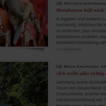
Genitalverstümmelun
Moralisieren hilft nicht
In Ägypten und anderen Lä
hartnäckig, Mädchen die K
zu entfernen. Das verursac
Aktivistinnen erzählen, w
Genitalverstümmelung wir
von
Claudia Mende
Meine Geschichte: Al
»Ich wollte alles richti
Jahrelang sparte Ali Abdal
Traum von Deutschland. D
Chancenkarte, brachte ei
und Berufserfahrung mit. 
Bewerbungen fand er kein