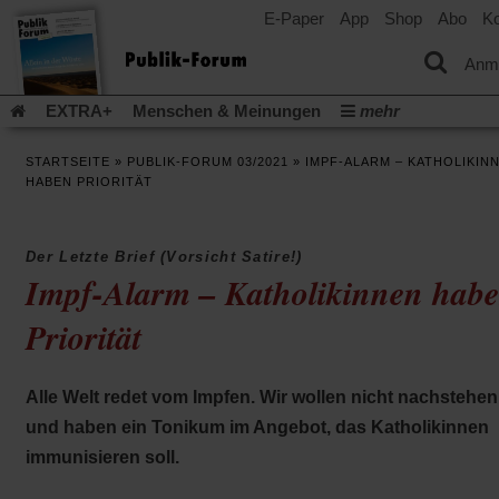
E-Paper
App
Shop
Abo
Ko
einem
neuen
Tab)
Anm
EXTRA+
Menschen & Meinungen
mehr
Religion & Kirchen
Politik & Gesellschaft
Leben & Kultur
STARTSEITE
»
PUBLIK-FORUM 03/2021
»
IMPF-ALARM – KATHOLIKIN
Aufstehen & Handeln
Rezensionen
Publik-Forum Archiv
HABEN PRIORITÄT
EXTRA
Edition
Dossier
Weisheitsletter
Spiritletter
Newsletter
Veranstaltungen
Wir über uns
Der Letzte Brief (Vorsicht Satire!)
Leserinitiative Publik-Forum e.V.
Die Erderwärmung stopp
Impf-Alarm – Katholikinnen hab
(Öffnet
(Öffnet
Urlaub und Nichtstun
Gefährlicher Reichtum
Krieg in Naho
in
in
Priorität
(Öffnet
Gleichberechtigung
Künstliche Intelligenz
Was gibt Hoffn
einem
einem
in
neuen
neuen
(Öffnet
(Öf
Krieg und Frieden
Gott neu denken
Krieg in der Ukraine
einem
Tab)
Tab)
in
in
neuen
Flucht und Migration
Video-Podcast »Veranstaltungen«
Alle Welt redet vom Impfen. Wir wollen nicht nachstehen
einem
ei
Tab)
neuen
ne
Podcast »Veranstaltungen«
Schriftgröße ändern:
und haben ein Tonikum im Angebot, das Katholikinnen
Tab)
Ta
immunisieren soll.