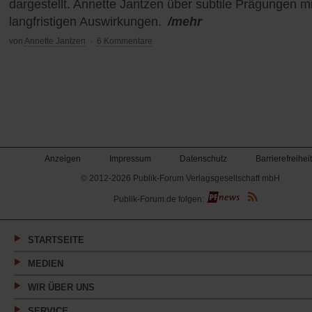
dargestellt. Annette Jantzen über subtile Prägungen mi
langfristigen Auswirkungen.
/mehr
von
Annette Jantzen
·
6 Kommentare
Anzeigen
Impressum
Datenschutz
Barrierefreiheit
© 2012-2026 Publik-Forum Verlagsgesellschaft mbH
(Öffnet
Publik-Forum.de folgen:
in
einem
neuen
Tab)
STARTSEITE
MEDIEN
WIR ÜBER UNS
SERVICE