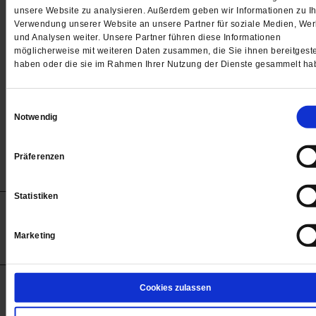
Passwort
unsere Website zu analysieren. Außerdem geben wir Informationen zu Ih
Verwendung unserer Website an unsere Partner für soziale Medien, We

und Analysen weiter. Unsere Partner führen diese Informationen
möglicherweise mit weiteren Daten zusammen, die Sie ihnen bereitgeste
haben oder die sie im Rahmen Ihrer Nutzung der Dienste gesammelt ha
Angemeldet bleiben
Einwilligungsauswahl
Notwendig
Passwort vergessen
Präferenzen
Statistiken
Anzeigen
Impressum
Datenschutz
Barrierefreiheit
© 2012-2026 Publik-Forum Verlagsgesellschaft mbH
Marketing
(Öffnet
Publik-Forum.de folgen:
in
einem
neuen
Tab)
STARTSEITE
Cookies zulassen
MEDIEN