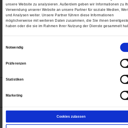
Passwort
unsere Website zu analysieren. Außerdem geben wir Informationen zu Ih
Verwendung unserer Website an unsere Partner für soziale Medien, We

und Analysen weiter. Unsere Partner führen diese Informationen
möglicherweise mit weiteren Daten zusammen, die Sie ihnen bereitgeste
haben oder die sie im Rahmen Ihrer Nutzung der Dienste gesammelt ha
Angemeldet bleiben
Einwilligungsauswahl
Notwendig
Passwort vergessen
Präferenzen
Statistiken
Anzeigen
Impressum
Datenschutz
Barrierefreiheit
© 2012-2026 Publik-Forum Verlagsgesellschaft mbH
Marketing
(Öffnet
Publik-Forum.de folgen:
in
einem
neuen
Tab)
STARTSEITE
Cookies zulassen
MEDIEN