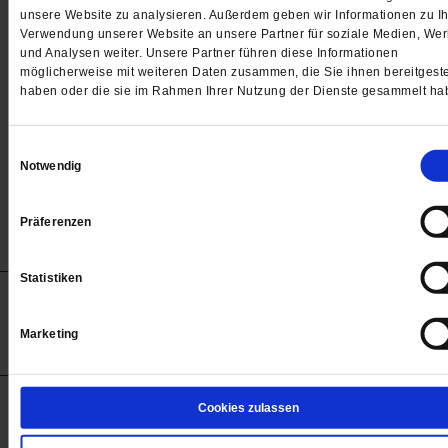
Passwort
unsere Website zu analysieren. Außerdem geben wir Informationen zu Ih
Verwendung unserer Website an unsere Partner für soziale Medien, We

und Analysen weiter. Unsere Partner führen diese Informationen
möglicherweise mit weiteren Daten zusammen, die Sie ihnen bereitgeste
haben oder die sie im Rahmen Ihrer Nutzung der Dienste gesammelt ha
Angemeldet bleiben
Einwilligungsauswahl
Notwendig
Passwort vergessen
Präferenzen
Statistiken
Anzeigen
Impressum
Datenschutz
Barrierefreiheit
© 2012-2026 Publik-Forum Verlagsgesellschaft mbH
Marketing
(Öffnet
Publik-Forum.de folgen:
in
einem
neuen
Tab)
STARTSEITE
Cookies zulassen
MEDIEN