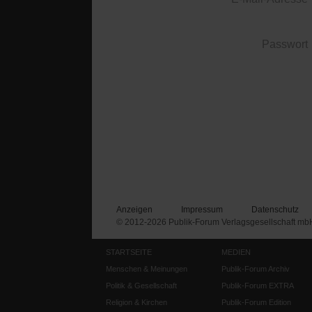
Passwort
Anzeigen
Impressum
Datenschutz
© 2012-2026 Publik-Forum Verlagsgesellschaft mb
STARTSEITE
MEDIEN
Menschen & Meinungen
Publik-Forum Archiv
Politik & Gesellschaft
Publik-Forum EXTRA
Religion & Kirchen
Publik-Forum Edition