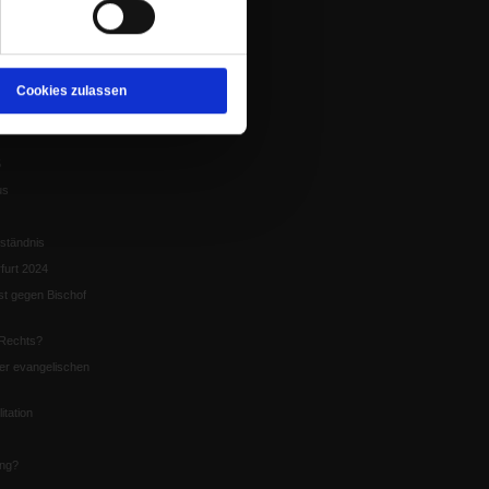
tion
chaffen das«
te
Cookies zulassen
5
us
ständnis
furt 2024
st gegen Bischof
Rechts?
er evangelischen
itation
ung?