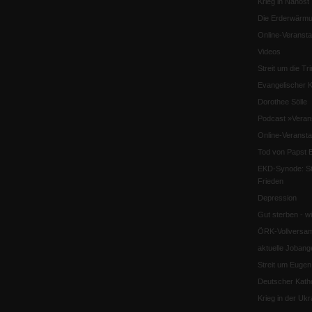
Krieg in Nahost
Die Erderwärmu
Online-Veransta
Videos
Streit um die Tri
Evangelischer K
Dorothee Sölle
Podcast »Veran
Online-Veransta
Tod von Papst B
EKD-Synode: Str
Frieden
Depression
Gut sterben - w
ÖRK-Vollversa
aktuelle Jobang
Streit um Euge
Deutscher Katho
Krieg in der Ukr