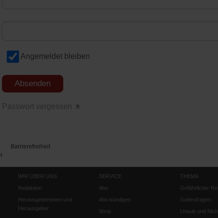
Angemeldet bleiben
Passwort vergessen
Barrierefreiheit
H
WIR ÜBER UNS
SERVICE
THEMA
Redaktion
Abo
Gefährlicher Re
Herausgeberinnen und
Abo kündigen
Gottesfragen
Herausgeber
Shop
Urlaub und Nich