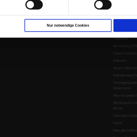
Papst Leo XIV.
Flucht und Migra
10 Jahre »Wir s
Meine Geschich
Nur notwendige Cookies
Papst Leo XIV
Papstwahl
Kirchentag 202
Papst Franzisk
Aufbruch
Neues Naturver
Katholikentag Er
Theologenprote
Voderholzer
Was tun gegen 
Missbrauch in d
Kirche
Ratzingers Habil
Flucht
Was gibt Hoffn