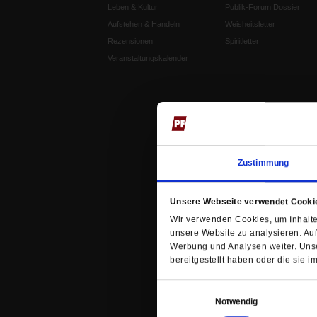
Leben & Kultur
Publik-Forum Dossier
Aufstehen & Handeln
Weisheitsletter
Rezensionen
Spiritletter
Veranstaltungskalender
Zustimmung
Unsere Webseite verwendet Cooki
Wir verwenden Cookies, um Inhalte 
unsere Website zu analysieren. Au
Werbung und Analysen weiter. Unse
bereitgestellt haben oder die sie
Einwilligungsauswahl
Notwendig