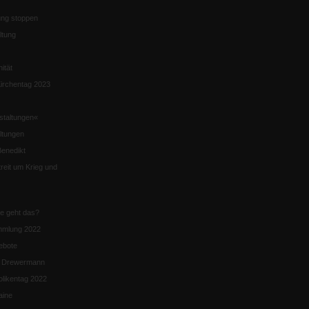
ng stoppen
ltung
nität
irchentag 2023
staltungen«
ltungen
enedikt
eit um Krieg und
ie geht das?
mmlung 2022
ebote
n Drewermann
likentag 2022
aine