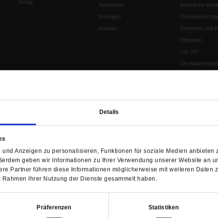
Verlag
Newsletter
Künstliche Intell
Anzeigen
Gleichberechtig
Kontakt
Personen und Ko
Pfingsten
Leo XIV
Die Katastrophe
Pro & Contra
Katholikentag 
Was bleibt, wen
schwindet?
Details
Ostern
Aufgefallen
es
Fasten
und Anzeigen zu personalisieren, Funktionen für soziale Medien anbieten z
Pro und Contra
ßerdem geben wir Informationen zu Ihrer Verwendung unserer Website an un
Krieg und Fried
re Partner führen diese Informationen möglicherweise mit weiteren Daten 
Personen und Ko
 im Rahmen Ihrer Nutzung der Dienste gesammelt haben.
Frieden
EKD-Synode Str
Präferenzen
Statistiken
Frieden