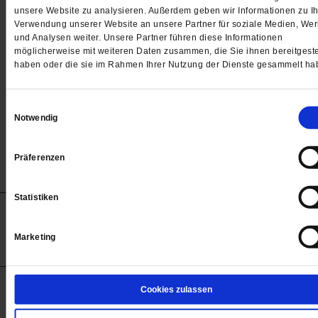
Passwort
unsere Website zu analysieren. Außerdem geben wir Informationen zu Ih
Verwendung unserer Website an unsere Partner für soziale Medien, We

und Analysen weiter. Unsere Partner führen diese Informationen
möglicherweise mit weiteren Daten zusammen, die Sie ihnen bereitgeste
haben oder die sie im Rahmen Ihrer Nutzung der Dienste gesammelt ha
Angemeldet bleiben
Einwilligungsauswahl
Notwendig
Passwort vergessen
Präferenzen
Statistiken
Anzeigen
Impressum
Datenschutz
Barrierefreiheit
© 2012-2026 Publik-Forum Verlagsgesellschaft mbH
Marketing
(Öffnet
Publik-Forum.de folgen:
in
einem
neuen
Tab)
STARTSEITE
Cookies zulassen
MEDIEN