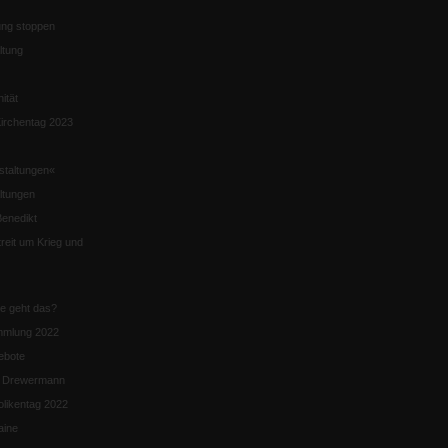
ng stoppen
ltung
nität
irchentag 2023
staltungen«
ltungen
enedikt
eit um Krieg und
ie geht das?
mmlung 2022
ebote
n Drewermann
likentag 2022
aine