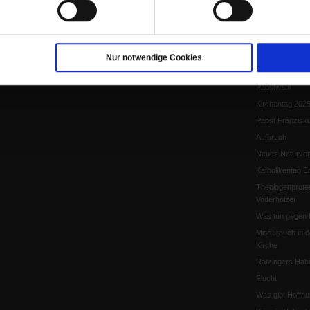
Papst Leo XIV.
Flucht und Migra
10 Jahre »Wir s
Meine Geschich
Nur notwendige Cookies
Papst Leo XIV
Papstwahl
Kirchentag 202
Papst Franzisk
Aufbruch
Neues Naturver
Katholikentag Er
Theologenprote
Voderholzer
Was tun gegen 
Missbrauch in d
Kirche
Ratzingers Habil
Flucht
Was gibt Hoffn