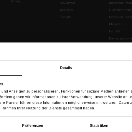
Verlag
Newsletter
Künstliche Intell
Anzeigen
Gleichberechtig
Kontakt
Personen und Ko
Pfingsten
Leo XIV
Die Katastrophe
Pro & Contra
Katholikentag 
Was bleibt, wen
schwindet?
Details
Ostern
Aufgefallen
es
Fasten
und Anzeigen zu personalisieren, Funktionen für soziale Medien anbieten z
Pro und Contra
ßerdem geben wir Informationen zu Ihrer Verwendung unserer Website an un
Krieg und Fried
re Partner führen diese Informationen möglicherweise mit weiteren Daten 
Personen und Ko
 im Rahmen Ihrer Nutzung der Dienste gesammelt haben.
Frieden
EKD-Synode Str
Präferenzen
Statistiken
Frieden