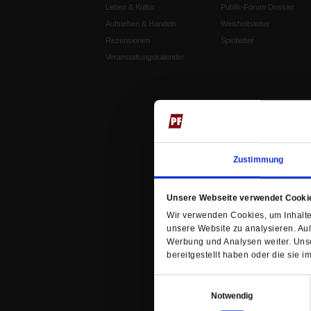
Leben & Kultur
Publik-Forum Dossier
Aufstehen & Handeln
Weisheitsletter
Rezensionen
Spiritletter
Veranstaltungskalender
Zustimmung
Unsere Webseite verwendet Cooki
Wir verwenden Cookies, um Inhalte 
unsere Website zu analysieren. Au
Werbung und Analysen weiter. Unse
bereitgestellt haben oder die sie
Einwilligungsauswahl
Notwendig