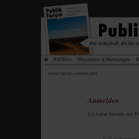
in
einem
neuen
Tab)
Die Zeitschrift, die für ei
kritisch • christlich • u
EXTRA+
Menschen & Meinungen
R
Rezensionen
Publik-Forum Archiv
EX
STARTSEITE
»
ANMELDEN
Leserinitiative Publik-Forum e.V.
Die Er
Gleichberechtigung
Künstliche Intelligenz
Flucht und Migration
Video-Podcast »Ver
Anmelden
Ich habe bereits ein 
E-Mail-Adresse