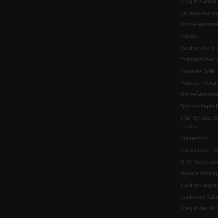
Krieg in Nahost
Die Erderwärmu
Online-Veransta
Videos
Streit um die Tri
Evangelischer K
Dorothee Sölle
Podcast »Veran
Online-Veransta
Tod von Papst B
EKD-Synode: Str
Frieden
Depression
Gut sterben - w
ÖRK-Vollversa
aktuelle Jobang
Streit um Euge
Deutscher Katho
Krieg in der Ukr