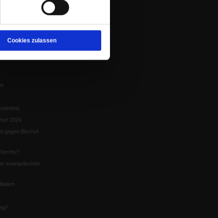
tion
chaffen das«
te
Cookies zulassen
5
us
ständnis
furt 2024
st gegen Bischof
Rechts?
er evangelischen
itation
ung?