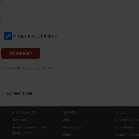
Angemeldet bleiben
Passwort vergessen
Barrierefreiheit
H
WIR ÜBER UNS
SERVICE
THEMA
Redaktion
Abo
Gefährlicher Re
Herausgeberinnen und
Abo kündigen
Gottesfragen
Herausgeber
Shop
Urlaub und Nich