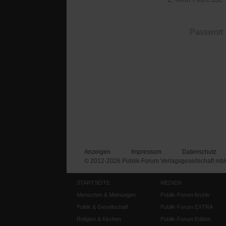
Passwort
Anzeigen
Impressum
Datenschutz
© 2012-2026 Publik-Forum Verlagsgesellschaft mb
STARTSEITE
MEDIEN
Menschen & Meinungen
Publik-Forum Archiv
Politik & Gesellschaft
Publik-Forum EXTRA
Religion & Kirchen
Publik-Forum Edition