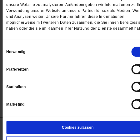
Passwort
unsere Website zu analysieren. Außerdem geben wir Informationen zu Ih
Verwendung unserer Website an unsere Partner für soziale Medien, We

und Analysen weiter. Unsere Partner führen diese Informationen
möglicherweise mit weiteren Daten zusammen, die Sie ihnen bereitgeste
haben oder die sie im Rahmen Ihrer Nutzung der Dienste gesammelt ha
Angemeldet bleiben
Einwilligungsauswahl
Notwendig
Passwort vergessen
Präferenzen
Statistiken
Anzeigen
Impressum
Datenschutz
Barrierefreiheit
© 2012-2026 Publik-Forum Verlagsgesellschaft mbH
Marketing
(Öffnet
Publik-Forum.de folgen:
in
einem
neuen
Tab)
STARTSEITE
Cookies zulassen
MEDIEN