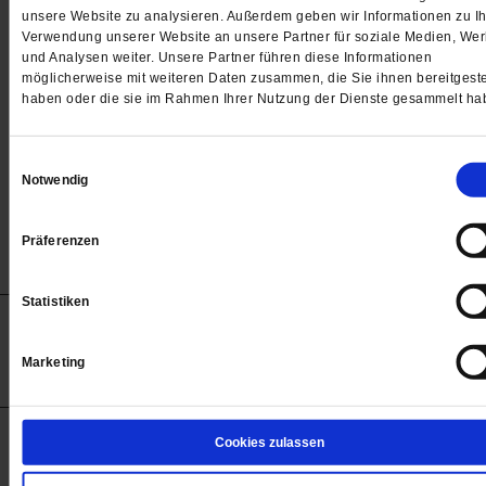
Passwort
unsere Website zu analysieren. Außerdem geben wir Informationen zu Ih
Verwendung unserer Website an unsere Partner für soziale Medien, We

und Analysen weiter. Unsere Partner führen diese Informationen
möglicherweise mit weiteren Daten zusammen, die Sie ihnen bereitgeste
haben oder die sie im Rahmen Ihrer Nutzung der Dienste gesammelt ha
Angemeldet bleiben
Einwilligungsauswahl
Notwendig
Passwort vergessen
Präferenzen
Statistiken
Anzeigen
Impressum
Datenschutz
Barrierefreiheit
© 2012-2026 Publik-Forum Verlagsgesellschaft mbH
Marketing
(Öffnet
Publik-Forum.de folgen:
in
einem
neuen
Tab)
STARTSEITE
Cookies zulassen
MEDIEN