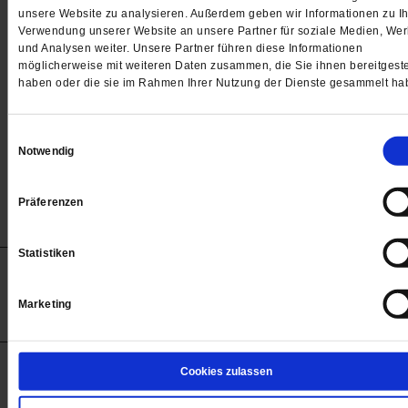
Passwort
unsere Website zu analysieren. Außerdem geben wir Informationen zu Ih
Verwendung unserer Website an unsere Partner für soziale Medien, We

und Analysen weiter. Unsere Partner führen diese Informationen
möglicherweise mit weiteren Daten zusammen, die Sie ihnen bereitgeste
haben oder die sie im Rahmen Ihrer Nutzung der Dienste gesammelt ha
Angemeldet bleiben
Einwilligungsauswahl
Notwendig
Passwort vergessen
Präferenzen
Statistiken
Anzeigen
Impressum
Datenschutz
Barrierefreiheit
© 2012-2026 Publik-Forum Verlagsgesellschaft mbH
Marketing
(Öffnet
Publik-Forum.de folgen:
in
einem
neuen
Tab)
STARTSEITE
Cookies zulassen
MEDIEN