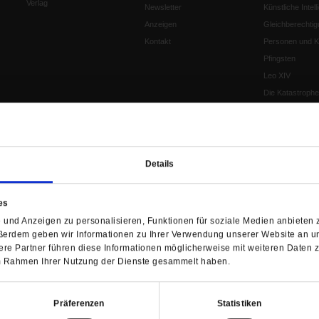
Verlag
Newsletter
Künstliche Intell
Anzeigen
Gleichberechtig
Kontakt
Personen und Ko
Pfingsten
Leo XIV
Die Katastrophe
Pro & Contra
Katholikentag 
Was bleibt, wen
schwindet?
Details
Ostern
Aufgefallen
es
Fasten
und Anzeigen zu personalisieren, Funktionen für soziale Medien anbieten z
Pro und Contra
ßerdem geben wir Informationen zu Ihrer Verwendung unserer Website an un
Krieg und Fried
re Partner führen diese Informationen möglicherweise mit weiteren Daten 
Personen und Ko
 im Rahmen Ihrer Nutzung der Dienste gesammelt haben.
Frieden
EKD-Synode Str
Präferenzen
Statistiken
Frieden