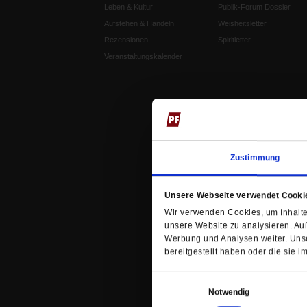
Leben & Kultur
Publik-Forum Dossier
Aufstehen & Handeln
Weisheitsletter
Rezensionen
Spiritletter
Veranstaltungskalender
Zustimmung
Unsere Webseite verwendet Cooki
Wir verwenden Cookies, um Inhalte 
unsere Website zu analysieren. Au
Werbung und Analysen weiter. Unse
bereitgestellt haben oder die sie
Einwilligungsauswahl
Notwendig