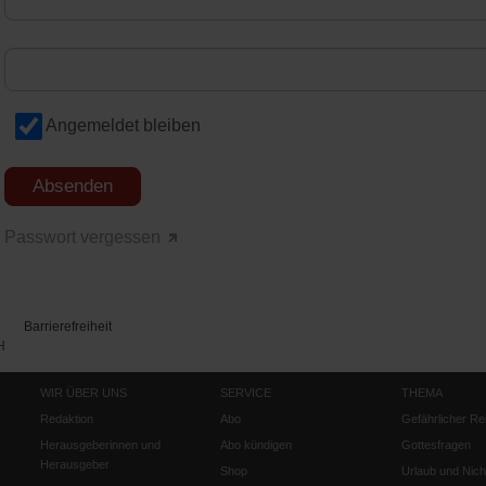
Angemeldet bleiben
Passwort vergessen
Barrierefreiheit
H
WIR ÜBER UNS
SERVICE
THEMA
Redaktion
Abo
Gefährlicher Re
Herausgeberinnen und
Abo kündigen
Gottesfragen
Herausgeber
Shop
Urlaub und Nich