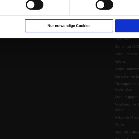
Papst Leo XIV.
Flucht und Migra
10 Jahre »Wir s
Meine Geschich
Nur notwendige Cookies
Papst Leo XIV
Papstwahl
Kirchentag 202
Papst Franzisk
Aufbruch
Neues Naturver
Katholikentag Er
Theologenprote
Voderholzer
Was tun gegen 
Missbrauch in d
Kirche
Ratzingers Habil
Flucht
Was gibt Hoffn