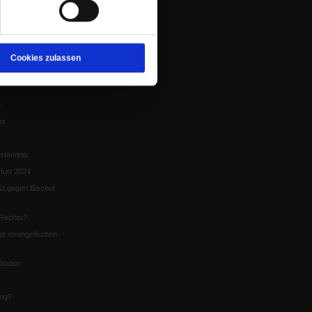
tion
chaffen das«
te
Cookies zulassen
5
us
ständnis
furt 2024
st gegen Bischof
Rechts?
er evangelischen
itation
ung?