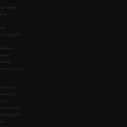
ng stoppen
ltung
nität
irchentag 2023
staltungen«
ltungen
enedikt
eit um Krieg und
ie geht das?
mmlung 2022
ebote
n Drewermann
likentag 2022
aine