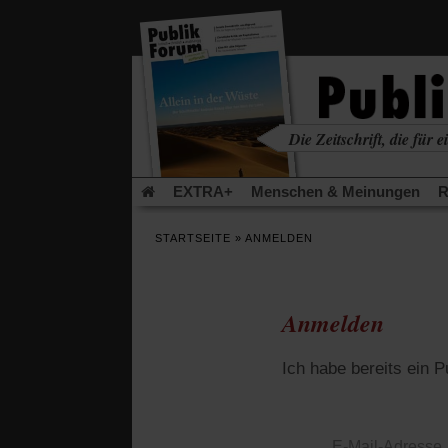
in
einem
neuen
Tab)
Die Zeitschrift, die für ei
kritisch • christlich • u
EXTRA+
Menschen & Meinungen
R
Rezensionen
Publik-Forum Archiv
EX
STARTSEITE
»
ANMELDEN
Leserinitiative Publik-Forum e.V.
Die Er
Gleichberechtigung
Künstliche Intelligenz
Flucht und Migration
Video-Podcast »Ver
Anmelden
Ich habe bereits ein 
E-Mail-Adresse