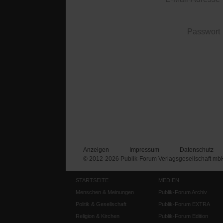
Passwort
Anzeigen
Impressum
Datenschutz
© 2012-2026 Publik-Forum Verlagsgesellschaft mb
STARTSEITE
MEDIEN
Menschen & Meinungen
Publik-Forum Archiv
Politik & Gesellschaft
Publik-Forum EXTRA
Religion & Kirchen
Publik-Forum Edition