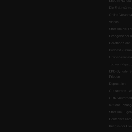
Krieg in Nahost
Die Erderwärmu
Online-Veransta
Videos
Streit um die Tri
Evangelischer K
Dorothee Sölle
Podcast »Veran
Online-Veransta
Tod von Papst B
EKD-Synode: Str
Frieden
Depression
Gut sterben - w
ÖRK-Vollversa
aktuelle Jobang
Streit um Euge
Deutscher Katho
Krieg in der Ukr