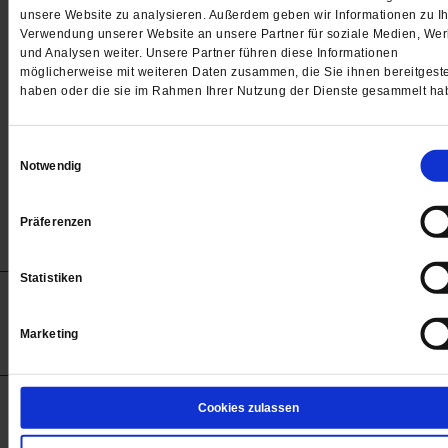
Passwort
unsere Website zu analysieren. Außerdem geben wir Informationen zu Ih
Verwendung unserer Website an unsere Partner für soziale Medien, We

und Analysen weiter. Unsere Partner führen diese Informationen
möglicherweise mit weiteren Daten zusammen, die Sie ihnen bereitgeste
haben oder die sie im Rahmen Ihrer Nutzung der Dienste gesammelt ha
Angemeldet bleiben
Einwilligungsauswahl
Notwendig
Passwort vergessen
Präferenzen
Statistiken
Anzeigen
Impressum
Datenschutz
Barrierefreiheit
© 2012-2026 Publik-Forum Verlagsgesellschaft mbH
Marketing
(Öffnet
Publik-Forum.de folgen:
in
einem
neuen
Tab)
STARTSEITE
Cookies zulassen
MEDIEN