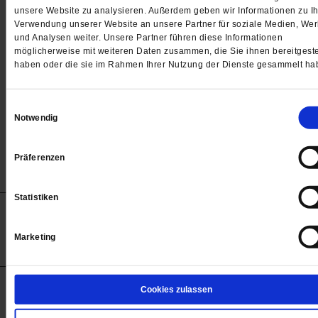
Passwort
unsere Website zu analysieren. Außerdem geben wir Informationen zu Ih
Verwendung unserer Website an unsere Partner für soziale Medien, We

und Analysen weiter. Unsere Partner führen diese Informationen
möglicherweise mit weiteren Daten zusammen, die Sie ihnen bereitgeste
haben oder die sie im Rahmen Ihrer Nutzung der Dienste gesammelt ha
Angemeldet bleiben
Einwilligungsauswahl
Notwendig
Passwort vergessen
Präferenzen
Statistiken
Anzeigen
Impressum
Datenschutz
Barrierefreiheit
© 2012-2026 Publik-Forum Verlagsgesellschaft mbH
Marketing
(Öffnet
Publik-Forum.de folgen:
in
einem
neuen
Tab)
STARTSEITE
Cookies zulassen
MEDIEN