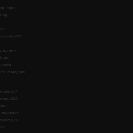
ng stoppen
ltung
nität
irchentag 2023
staltungen«
ltungen
enedikt
eit um Krieg und
ie geht das?
mmlung 2022
ebote
n Drewermann
likentag 2022
aine