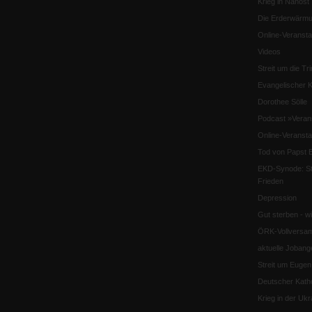
Krieg in Nahost
Die Erderwärmu
Online-Veransta
Videos
Streit um die Tri
Evangelischer K
Dorothee Sölle
Podcast »Veran
Online-Veransta
Tod von Papst B
EKD-Synode: Str
Frieden
Depression
Gut sterben - w
ÖRK-Vollversa
aktuelle Jobang
Streit um Euge
Deutscher Katho
Krieg in der Ukr