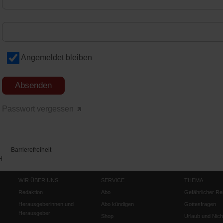
Angemeldet bleiben
Passwort vergessen
Barrierefreiheit
H
WIR ÜBER UNS
SERVICE
THEMA
Redaktion
Abo
Gefährlicher Re
Herausgeberinnen und
Abo kündigen
Gottesfragen
Herausgeber
Shop
Urlaub und Nich