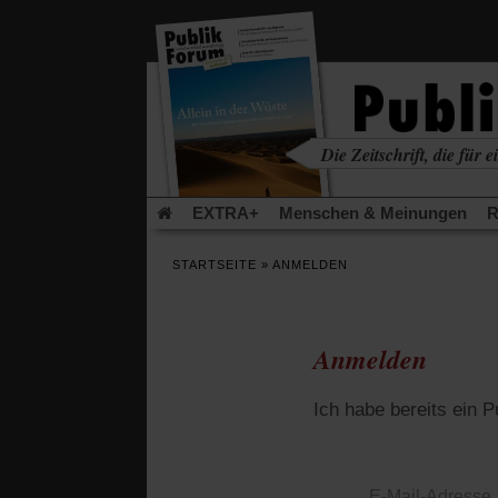
in
einem
neuen
Tab)
Die Zeitschrift, die für ei
kritisch • christlich • u
EXTRA+
Menschen & Meinungen
R
Rezensionen
Publik-Forum Archiv
EX
STARTSEITE
»
ANMELDEN
Leserinitiative Publik-Forum e.V.
Die Er
Gleichberechtigung
Künstliche Intelligenz
Flucht und Migration
Video-Podcast »Ver
Anmelden
Ich habe bereits ein 
E-Mail-Adresse