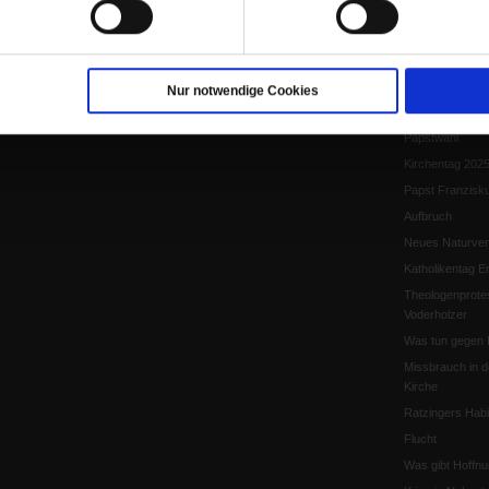
Papst Leo XIV.
Flucht und Migra
10 Jahre »Wir s
Meine Geschich
Nur notwendige Cookies
Papst Leo XIV
Papstwahl
Kirchentag 202
Papst Franzisk
Aufbruch
Neues Naturver
Katholikentag Er
Theologenprote
Voderholzer
Was tun gegen 
Missbrauch in d
Kirche
Ratzingers Habil
Flucht
Was gibt Hoffn