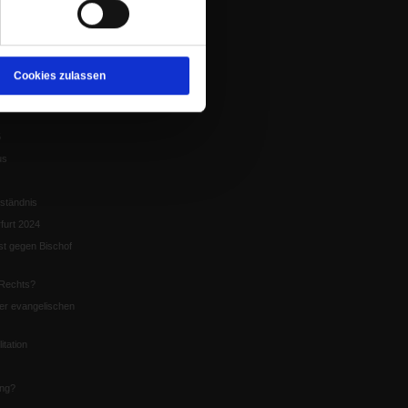
tion
chaffen das«
te
Cookies zulassen
5
us
ständnis
furt 2024
st gegen Bischof
Rechts?
er evangelischen
itation
ung?