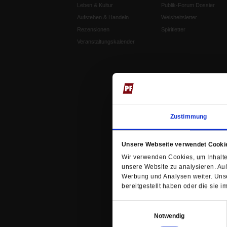
Leben & Kultur
Publik-Forum Dossier
Aufstehen & Handeln
Weisheitsletter
Rezensionen
Spiritletter
Veranstaltungskalender
Zustimmung
Unsere Webseite verwendet Cooki
Wir verwenden Cookies, um Inhalte 
unsere Website zu analysieren. Au
Werbung und Analysen weiter. Unse
bereitgestellt haben oder die sie
Einwilligungsauswahl
Notwendig