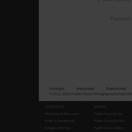
Passwort
Anzeigen
Impressum
Datenschutz
© 2012-2026 Publik-Forum Verlagsgesellschaft mb
STARTSEITE
MEDIEN
Menschen & Meinungen
Publik-Forum Archiv
Politik & Gesellschaft
Publik-Forum EXTRA
Religion & Kirchen
Publik-Forum Edition