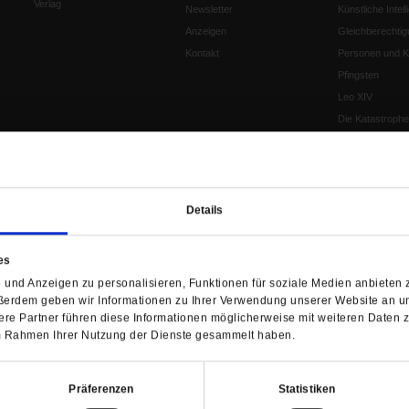
Verlag
Newsletter
Künstliche Intell
Anzeigen
Gleichberechtig
Kontakt
Personen und Ko
Pfingsten
Leo XIV
Die Katastrophe
Pro & Contra
Katholikentag 
Was bleibt, wen
schwindet?
Details
Ostern
Aufgefallen
es
Fasten
und Anzeigen zu personalisieren, Funktionen für soziale Medien anbieten z
Pro und Contra
ßerdem geben wir Informationen zu Ihrer Verwendung unserer Website an un
Krieg und Fried
re Partner führen diese Informationen möglicherweise mit weiteren Daten 
Personen und Ko
 im Rahmen Ihrer Nutzung der Dienste gesammelt haben.
Frieden
EKD-Synode Str
Präferenzen
Statistiken
Frieden