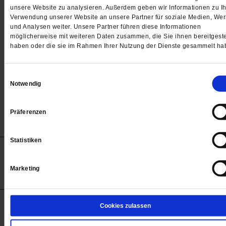
Passwort
unsere Website zu analysieren. Außerdem geben wir Informationen zu Ih
Verwendung unserer Website an unsere Partner für soziale Medien, We

und Analysen weiter. Unsere Partner führen diese Informationen
möglicherweise mit weiteren Daten zusammen, die Sie ihnen bereitgeste
haben oder die sie im Rahmen Ihrer Nutzung der Dienste gesammelt ha
Angemeldet bleiben
Einwilligungsauswahl
Notwendig
Passwort vergessen
Präferenzen
Statistiken
Anzeigen
Impressum
Datenschutz
Barrierefreiheit
© 2012-2026 Publik-Forum Verlagsgesellschaft mbH
Marketing
(Öffnet
Publik-Forum.de folgen:
in
einem
neuen
Tab)
STARTSEITE
Cookies zulassen
MEDIEN