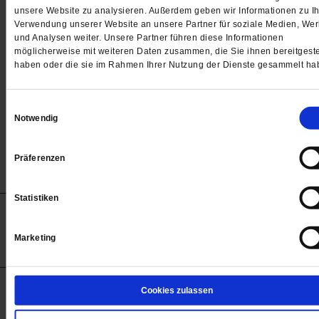
Passwort
unsere Website zu analysieren. Außerdem geben wir Informationen zu Ih
Verwendung unserer Website an unsere Partner für soziale Medien, We

und Analysen weiter. Unsere Partner führen diese Informationen
möglicherweise mit weiteren Daten zusammen, die Sie ihnen bereitgeste
haben oder die sie im Rahmen Ihrer Nutzung der Dienste gesammelt ha
Angemeldet bleiben
Einwilligungsauswahl
Notwendig
Passwort vergessen
Präferenzen
Statistiken
Anzeigen
Impressum
Datenschutz
Barrierefreiheit
© 2012-2026 Publik-Forum Verlagsgesellschaft mbH
Marketing
(Öffnet
Publik-Forum.de folgen:
in
einem
neuen
Tab)
STARTSEITE
Cookies zulassen
MEDIEN