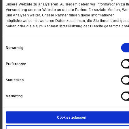
Passwort
unsere Website zu analysieren. Außerdem geben wir Informationen zu Ih
Verwendung unserer Website an unsere Partner für soziale Medien, We

und Analysen weiter. Unsere Partner führen diese Informationen
möglicherweise mit weiteren Daten zusammen, die Sie ihnen bereitgeste
haben oder die sie im Rahmen Ihrer Nutzung der Dienste gesammelt ha
Angemeldet bleiben
Einwilligungsauswahl
Notwendig
Passwort vergessen
Präferenzen
Statistiken
Anzeigen
Impressum
Datenschutz
Barrierefreiheit
© 2012-2026 Publik-Forum Verlagsgesellschaft mbH
Marketing
(Öffnet
Publik-Forum.de folgen:
in
einem
neuen
Tab)
STARTSEITE
Cookies zulassen
MEDIEN