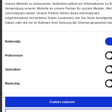
Passwort
unsere Website zu analysieren. Außerdem geben wir Informationen zu Ih
Verwendung unserer Website an unsere Partner für soziale Medien, We

und Analysen weiter. Unsere Partner führen diese Informationen
möglicherweise mit weiteren Daten zusammen, die Sie ihnen bereitgeste
haben oder die sie im Rahmen Ihrer Nutzung der Dienste gesammelt ha
Angemeldet bleiben
Einwilligungsauswahl
Notwendig
Passwort vergessen
Präferenzen
Statistiken
Anzeigen
Impressum
Datenschutz
Barrierefreiheit
© 2012-2026 Publik-Forum Verlagsgesellschaft mbH
Marketing
(Öffnet
Publik-Forum.de folgen:
in
einem
neuen
Tab)
STARTSEITE
Cookies zulassen
MEDIEN