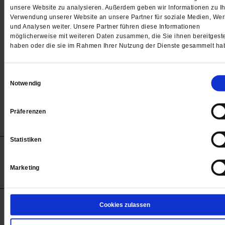
Passwort
unsere Website zu analysieren. Außerdem geben wir Informationen zu Ih
Verwendung unserer Website an unsere Partner für soziale Medien, We

und Analysen weiter. Unsere Partner führen diese Informationen
möglicherweise mit weiteren Daten zusammen, die Sie ihnen bereitgeste
haben oder die sie im Rahmen Ihrer Nutzung der Dienste gesammelt ha
Angemeldet bleiben
Einwilligungsauswahl
Notwendig
Passwort vergessen
Präferenzen
Statistiken
Anzeigen
Impressum
Datenschutz
Barrierefreiheit
© 2012-2026 Publik-Forum Verlagsgesellschaft mbH
Marketing
(Öffnet
Publik-Forum.de folgen:
in
einem
neuen
Tab)
STARTSEITE
Cookies zulassen
MEDIEN