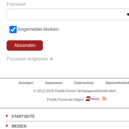
Passwort

Angemeldet bleiben
Passwort vergessen
Anzeigen
Impressum
Datenschutz
Barrierefreiheit
© 2012-2026 Publik-Forum Verlagsgesellschaft mbH
(Öffnet
Publik-Forum.de folgen:
in
einem
neuen
Tab)
STARTSEITE
MEDIEN