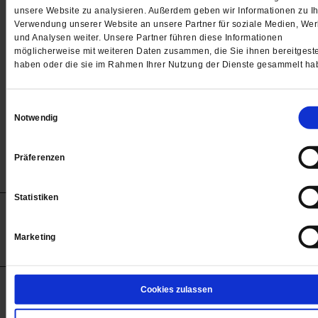
Passwort
unsere Website zu analysieren. Außerdem geben wir Informationen zu Ih
Verwendung unserer Website an unsere Partner für soziale Medien, We

und Analysen weiter. Unsere Partner führen diese Informationen
möglicherweise mit weiteren Daten zusammen, die Sie ihnen bereitgeste
haben oder die sie im Rahmen Ihrer Nutzung der Dienste gesammelt ha
Angemeldet bleiben
Einwilligungsauswahl
Notwendig
Passwort vergessen
Präferenzen
Statistiken
Anzeigen
Impressum
Datenschutz
Barrierefreiheit
© 2012-2026 Publik-Forum Verlagsgesellschaft mbH
Marketing
(Öffnet
Publik-Forum.de folgen:
in
einem
neuen
Tab)
STARTSEITE
Cookies zulassen
MEDIEN