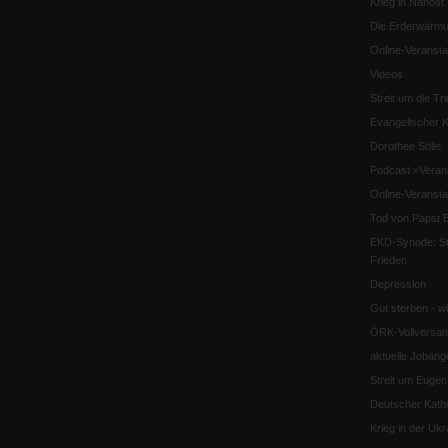
Krieg in Nahost
Die Erderwärmu
Online-Veransta
Videos
Streit um die Tri
Evangelischer K
Dorothee Sölle
Podcast »Veran
Online-Veransta
Tod von Papst B
EKD-Synode: Str
Frieden
Depression
Gut sterben - w
ÖRK-Vollversa
aktuelle Jobang
Streit um Euge
Deutscher Katho
Krieg in der Ukr