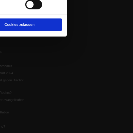
tion
chaffen das«
te
Cookies zulassen
5
us
ständnis
furt 2024
st gegen Bischof
Rechts?
er evangelischen
itation
ung?