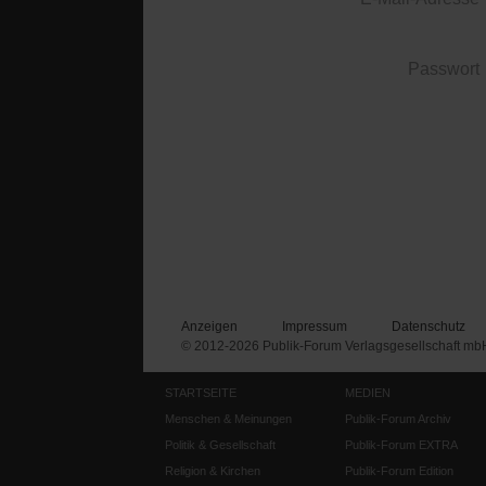
Passwort
Anzeigen
Impressum
Datenschutz
© 2012-2026 Publik-Forum Verlagsgesellschaft mb
STARTSEITE
MEDIEN
Menschen & Meinungen
Publik-Forum Archiv
Politik & Gesellschaft
Publik-Forum EXTRA
Religion & Kirchen
Publik-Forum Edition