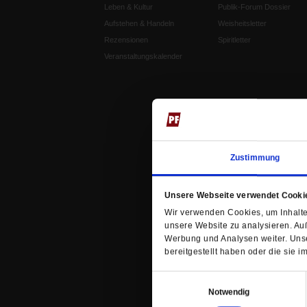
Leben & Kultur
Publik-Forum Dossier
Aufstehen & Handeln
Weisheitsletter
Rezensionen
Spiritletter
Veranstaltungskalender
Zustimmung
Unsere Webseite verwendet Cooki
Wir verwenden Cookies, um Inhalte 
unsere Website zu analysieren. Au
Werbung und Analysen weiter. Unse
bereitgestellt haben oder die sie
Einwilligungsauswahl
Notwendig