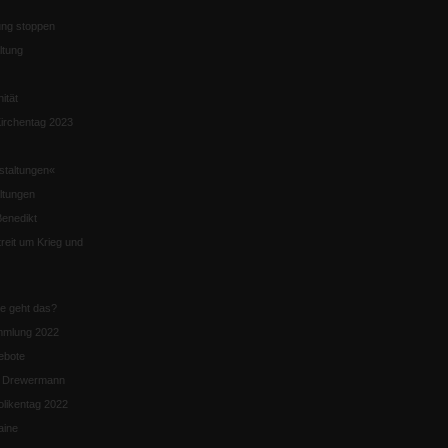
ng stoppen
ltung
nität
irchentag 2023
staltungen«
ltungen
enedikt
eit um Krieg und
ie geht das?
mmlung 2022
ebote
n Drewermann
likentag 2022
aine