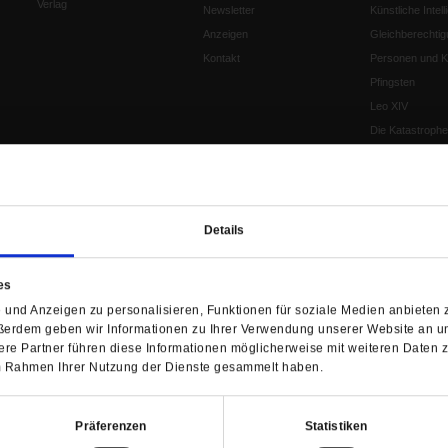
Verlag
Newsletter
Künstliche Intell
Anzeigen
Gleichberechtig
Kontakt
Personen und Ko
Pfingsten
Leo XIV
Die Katastrophe
Pro & Contra
Katholikentag 
Was bleibt, wen
schwindet?
Details
Ostern
Aufgefallen
es
Fasten
und Anzeigen zu personalisieren, Funktionen für soziale Medien anbieten z
Pro und Contra
ßerdem geben wir Informationen zu Ihrer Verwendung unserer Website an un
Krieg und Fried
re Partner führen diese Informationen möglicherweise mit weiteren Daten 
Personen und Ko
 im Rahmen Ihrer Nutzung der Dienste gesammelt haben.
Frieden
EKD-Synode Str
Präferenzen
Statistiken
Frieden