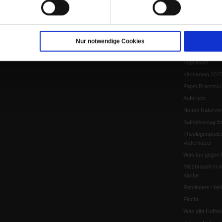
Papst Leo XIV.
Flucht und Migra
10 Jahre »Wir s
Meine Geschich
Nur notwendige Cookies
Papst Leo XIV
Papstwahl
Kirchentag 202
Papst Franzisk
Aufbruch
Neues Naturver
Katholikentag Er
Theologenprote
Voderholzer
Was tun gegen 
Missbrauch in d
Kirche
Ratzingers Habil
Flucht
Was gibt Hoffn