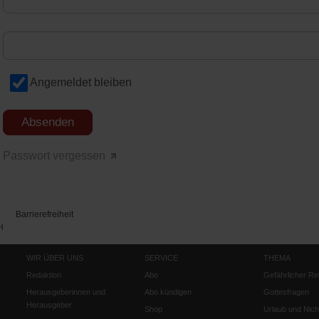
Angemeldet bleiben
Passwort vergessen
Barrierefreiheit
H
WIR ÜBER UNS
SERVICE
THEMA
Redaktion
Abo
Gefährlicher Re
Herausgeberinnen und
Abo kündigen
Gottesfragen
Herausgeber
Shop
Urlaub und Nich