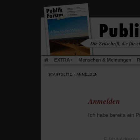
in
einem
neuen
Tab)
Die Zeitschrift, die für ei
kritisch • christlich • u
EXTRA+
Menschen & Meinungen
R
Rezensionen
Publik-Forum Archiv
EX
STARTSEITE
»
ANMELDEN
Leserinitiative Publik-Forum e.V.
Die Er
Gleichberechtigung
Künstliche Intelligenz
Flucht und Migration
Video-Podcast »Ver
Anmelden
Ich habe bereits ein 
E-Mail-Adresse