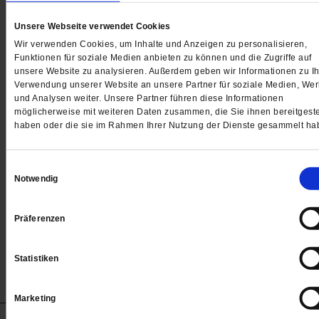
Unsere Webseite verwendet Cookies
Wir verwenden Cookies, um Inhalte und Anzeigen zu personalisieren,
Funktionen für soziale Medien anbieten zu können und die Zugriffe auf
unsere Website zu analysieren. Außerdem geben wir Informationen zu Ih
Reportage
Verwendung unserer Website an unsere Partner für soziale Medien, We
Ein warmes Essen und ein bisschen Wü
und Analysen weiter. Unsere Partner führen diese Informationen
möglicherweise mit weiteren Daten zusammen, die Sie ihnen bereitgeste
haben oder die sie im Rahmen Ihrer Nutzung der Dienste gesammelt ha
An wenigen Orten spürt man die Auswirkungen der
anhaltenden Inflation so deutlich, wie bei den Tafeln.
Einwilligungsauswahl
man merkt, wie wichtig sie sind, wenn alles andere
Notwendig
zusammenbricht. Ein Besuch bei der Tafel in Leipzig.
/mehr
Präferenzen
von
Sarah Nägele
Statistiken
Marketing
Anzeigen
Impressum
Datenschutz
Barrierefreiheit