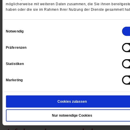
gerade in der Luft. Seitdem hält der Schwebezustand
möglicherweise mit weiteren Daten zusammen, die Sie ihnen bereitgeste
In was für ein Land kehrt sie zurück, in dem Herbert K
haben oder die sie im Rahmen Ihrer Nutzung der Dienste gesammelt ha
Kanzler sein könnte?
/mehr
von
Milena Michiko Flašar
Einwilligungsauswahl
Notwendig
Präferenzen
Statistiken
Marketing
Cookies zulassen
Nur notwendige Cookies
Milena Michiko Flašar: Zuversicht