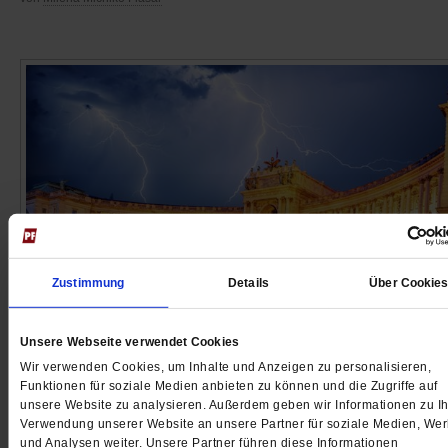
Zustimmung
Details
Über Cookie
Rechtsruck in Österreich
Unsere Webseite verwendet Cookies
Mein Land verliert seine Mitte
Wir verwenden Cookies, um Inhalte und Anzeigen zu personalisieren,
Funktionen für soziale Medien anbieten zu können und die Zugriffe auf
Unsere Autorin lebt in Wien. Als dort die Verhandlung
unsere Website zu analysieren. Außerdem geben wir Informationen zu Ih
der demokratischen Partien scheitern, befindet sie si
Verwendung unserer Website an unsere Partner für soziale Medien, We
und Analysen weiter. Unsere Partner führen diese Informationen