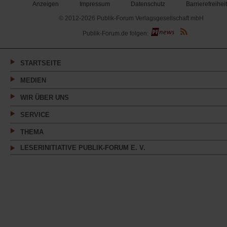
Anzeigen
Impressum
Datenschutz
Barrierefreiheit
© 2012-2026 Publik-Forum Verlagsgesellschaft mbH
(Öffnet
Publik-Forum.de folgen:
in
einem
neuen
Tab)
STARTSEITE
MEDIEN
WIR ÜBER UNS
SERVICE
THEMA
LESERINITIATIVE PUBLIK-FORUM E. V.