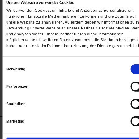
Unsere Webseite verwendet Cookies
Wir verwenden Cookies, um Inhalte und Anzeigen zu personalisieren,
Funktionen für soziale Medien anbieten zu können und die Zugriffe auf
unsere Website zu analysieren. Außerdem geben wir Informationen zu Ih
Verwendung unserer Website an unsere Partner für soziale Medien, We
und Analysen weiter. Unsere Partner führen diese Informationen
Globalisierung
möglicherweise mit weiteren Daten zusammen, die Sie ihnen bereitgeste
Wohlstandsloch zwischen Nord und Süd
haben oder die sie im Rahmen Ihrer Nutzung der Dienste gesammelt ha
Klimawandel, Kolonialismus, Corona: Das Nord-Süd-
Einwilligungsauswahl
Gefälle nimmt zu – und die Bringschulden des Norde
Notwendig
auch. Ein Zwischenruf
/mehr
von
Hans-Jörg Schneider
Präferenzen
Statistiken
Marketing
Anzeigen
Impressum
Datenschutz
Barrierefreiheit
© 2012-2026 Publik-Forum Verlagsgesellschaft mbH
(Öffnet