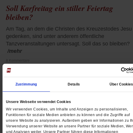
Soll Karfreitag ein stiller Feiertag
bleiben?
Am Tag, an dem die Christen des Kreuzestodes Jesu
gedenken, sind unter anderem öffentliche
Tanzveranstaltungen untersagt. Soll das so bleiben?
/mehr
8 Kommentare
Zustimmung
Details
Über Cookie
Unsere Webseite verwendet Cookies
Wir verwenden Cookies, um Inhalte und Anzeigen zu personalisieren,
Funktionen für soziale Medien anbieten zu können und die Zugriffe auf
unsere Website zu analysieren. Außerdem geben wir Informationen zu Ih
Verwendung unserer Website an unsere Partner für soziale Medien, We
und Analysen weiter. Unsere Partner führen diese Informationen