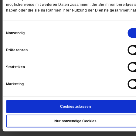
möglicherweise mit weiteren Daten zusammen, die Sie ihnen bereitgeste
haben oder die sie im Rahmen Ihrer Nutzung der Dienste gesammelt ha
Angst vor der Stille am Karfreitag
Gerade eine plurale Gesellschaft muss das
Einwilligungsauswahl
Notwendig
Vergnügungsverbot an diesem kirchlichen Feiertag
respektieren
/mehr
Präferenzen
von
Eva-Maria Lerch
·
3 Kommentare
Statistiken
Schreckliche Leere
Marketing
Das Tanzverbot an Karfreitag provoziert die
Spaßgesellschaft
/mehr
Cookies zulassen
von
Eva-Maria Lerch
Nur notwendige Cookies