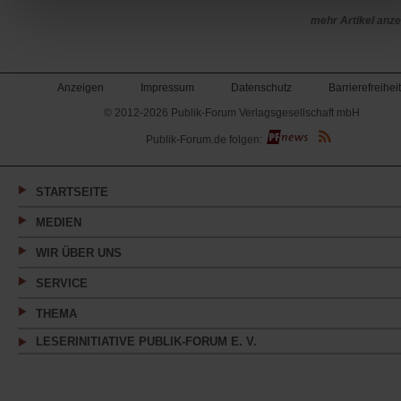
mehr Artikel anz
Anzeigen
Impressum
Datenschutz
Barrierefreiheit
© 2012-2026 Publik-Forum Verlagsgesellschaft mbH
(Öffnet
Publik-Forum.de folgen:
in
einem
neuen
Tab)
STARTSEITE
MEDIEN
WIR ÜBER UNS
SERVICE
THEMA
LESERINITIATIVE PUBLIK-FORUM E. V.