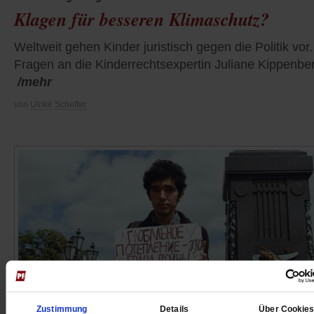
Klagen für besseren Klimaschutz?
Weltweit gehen Kinder juristisch gegen die Politik vor.
Fragen an die Kinderrechtsexpertin Juliane Kippenbe
/mehr
von
Ulrike Scheffer
Zustimmung
Details
Über Cookie