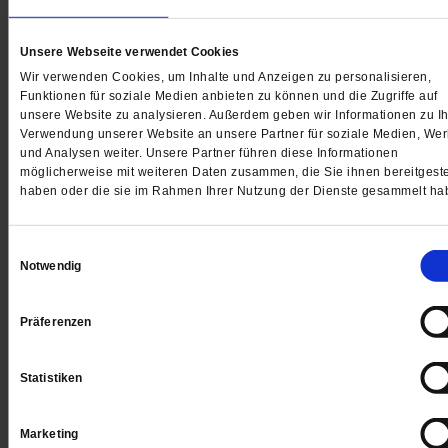
Aufgefallen
Russlands Greta
Unsere Webseite verwendet Cookies
Wir verwenden Cookies, um Inhalte und Anzeigen zu personalisieren,
Funktionen für soziale Medien anbieten zu können und die Zugriffe auf
Arshak Makichyan protestiert in Moskau gegen den
unsere Website zu analysieren. Außerdem geben wir Informationen zu Ih
Klimawandel. Und landet gleich im Gefängnis. Doch d
Verwendung unserer Website an unsere Partner für soziale Medien, We
Fridays-Bewegung wächst auch hier
/mehr
und Analysen weiter. Unsere Partner führen diese Informationen
möglicherweise mit weiteren Daten zusammen, die Sie ihnen bereitgeste
von
Eva-Maria Lerch
haben oder die sie im Rahmen Ihrer Nutzung der Dienste gesammelt ha
Einwilligungsauswahl
Notwendig
Präferenzen
Statistiken
Marketing