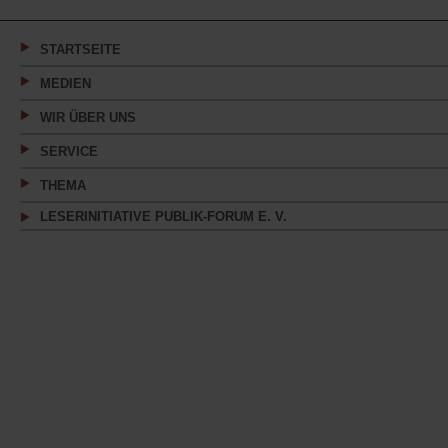
einem
neuen
Tab)
STARTSEITE
MEDIEN
WIR ÜBER UNS
SERVICE
THEMA
LESERINITIATIVE PUBLIK-FORUM E. V.