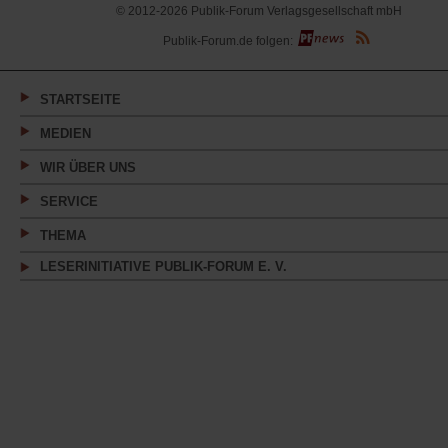
© 2012-2026 Publik-Forum Verlagsgesellschaft mbH
(Öffnet
Publik-Forum.de folgen:
in
einem
neuen
Tab)
STARTSEITE
MEDIEN
WIR ÜBER UNS
SERVICE
THEMA
LESERINITIATIVE PUBLIK-FORUM E. V.