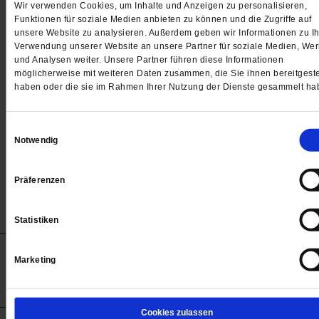
Wir verwenden Cookies, um Inhalte und Anzeigen zu personalisieren,
»Warum machen Menschen so was?«
Funktionen für soziale Medien anbieten zu können und die Zugriffe auf
unsere Website zu analysieren. Außerdem geben wir Informationen zu Ih
Matthias Melster (58) saß als junger Mann im
Verwendung unserer Website an unsere Partner für soziale Medien, We
und Analysen weiter. Unsere Partner führen diese Informationen
Stasigefängnis in Berlin-Hohenschönhausen. Bis heu
möglicherweise mit weiteren Daten zusammen, die Sie ihnen bereitgeste
leidet er unter den Folgen. Nun sorgt er sich wegen d
haben oder die sie im Rahmen Ihrer Nutzung der Dienste gesammelt ha
Rechtsrucks.
/mehr
von
Alicia Rust
Einwilligungsauswahl
Notwendig
Präferenzen
mehr Artikel anzeigen
Statistiken
Anzeigen
Impressum
Datenschutz
Barrierefreiheit
Marketing
© 2012-2026 Publik-Forum Verlagsgesellschaft mbH
(Öffnet
Publik-Forum.de folgen:
in
einem
neuen
Cookies zulassen
Tab)