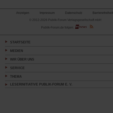
Anzeigen
Impressum
Datenschutz
Barrierefreiheit
© 2012-2026 Publik-Forum Verlagsgesellschaft mbH
(Öffnet
Publik-Forum.de folgen:
in
einem
neuen
Tab)
STARTSEITE
MEDIEN
WIR ÜBER UNS
SERVICE
THEMA
LESERINITIATIVE PUBLIK-FORUM E. V.