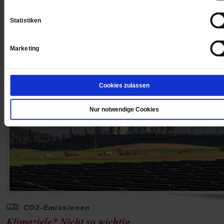
Der Leiter der Bildungsstätte Anne Frank sieht die gep
Ausdehnung der Holocaust-Gedenkstätte Yad Vashe
Statistiken
nach Deutschland kritisch.
/mehr
Marketing
Cookies zulassen
Nur notwendige Cookies
CO2-Emissionen
Klimaziele? Nicht so wichtig