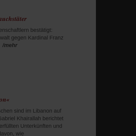
auchstäter
nschaftlern bestätigt:
ewalt gegen Kardinal Franz
/mehr
ion«
schen sind im Libanon auf
abriel Khairallah berichtet
erfüllten Unterkünften und
avon, wie