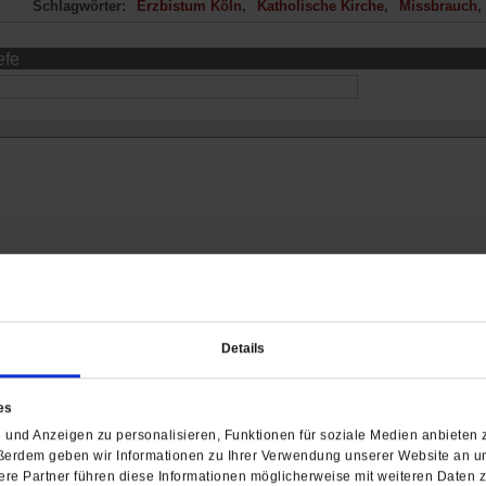
Schlagwörter:
Erzbistum Köln
Katholische Kirche
Missbrauch
efe
Details
ch interessieren
es
und Anzeigen zu personalisieren, Funktionen für soziale Medien anbieten z
ßerdem geben wir Informationen zu Ihrer Verwendung unserer Website an un
re Partner führen diese Informationen möglicherweise mit weiteren Daten 