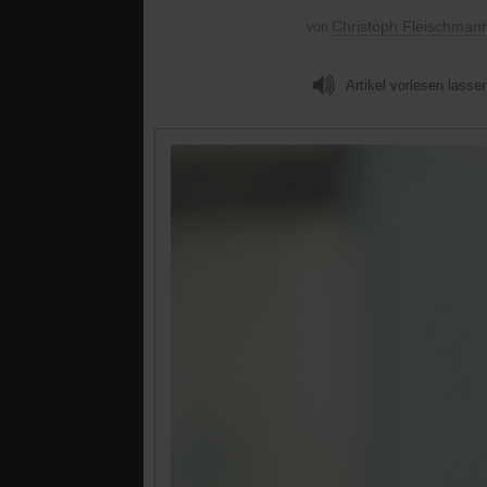
Christoph Fleischman
von
Artikel vorlesen lasse