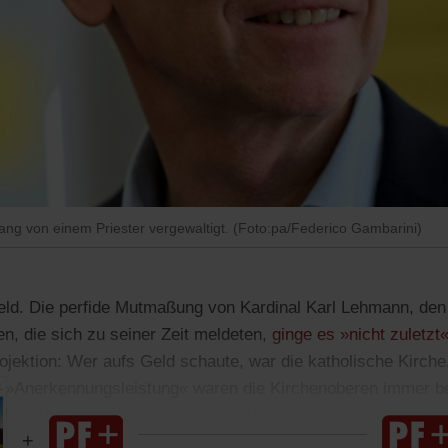
ng von einem Priester vergewaltigt. (Foto:pa/Federico Gambarini)
ld. Die perfide Mutmaßung von Kardinal Karl Lehmann, den
n, die sich zu seiner Zeit meldeten,
ginge es »nicht zuletz
rojektion: Wer aufs Geld schaute, war die katholische Kirch
 »Anerkennungsleistung« waren die Kirchenoberen immer be
chte Wiedergutmachung aus den Verbrechen ihrer Amtsträ