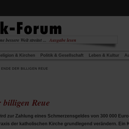
(Öffnet
ne bessere Welt streitet ...
Ausgabe lesen
in
(Öffnet
nabhängig
zur aktuellen Ausgabe
einem
in
neuen
eligion & Kirchen
Politik & Gesellschaft
Leben & Kultur
Au
einem
Tab)
neuen
TRA
Edition
Dossier
Weisheitsletter
Spiritletter
Newsle
Tab)
 ENDE DER BILLIGEN REUE
(Öffnet
(Öffnet
(Öffne
 und Nichtstun
Gefährlicher Reichtum
Krieg in Nahost
Gle
in
in
in
fnet
(Öffnet
Gott neu denken
Krieg in der Ukraine
Flucht und Migration
einem
einem
einem
in
_______________
neuen
neuen
neuen
nem
einem
Tab)
Tab)
Tab)
uen
neuen
 billigen Reue
)
Tab)
rd zur Zahlung eines Schmerzensgeldes von 300 000 Euro ve
axis der katholischen Kirche grundlegend verändern. Ein