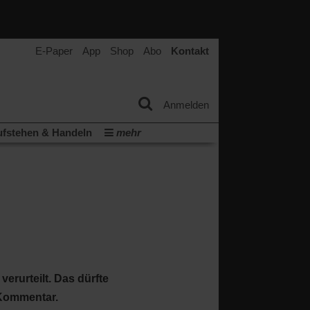
E-Paper
App
Shop
Abo
Kontakt
Anmelden
fstehen & Handeln
mehr
tter
Veranstaltungen
Wir über uns
t
(Öffnet
ichberechtigung
Künstliche Intelligenz
in
Video-Podcast »Veranstaltungen«
einem
neuen
Podcast »Veranstaltungen«
Tab)
rurteilt. Das dürfte
 Kommentar.