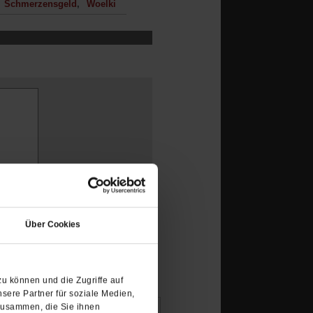
Schmerzensgeld
Woelki
(Öffnet
in
Über Cookies
einem
neuen
Tab)
u können und die Zugriffe auf
sere Partner für soziale Medien,
zusammen, die Sie ihnen