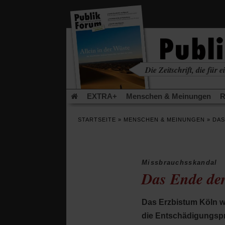
in
einem
neuen
Tab)
Die Zeitschrift, die für ei
kritisch • christlich • u
EXTRA+
Menschen & Meinungen
R
Rezensionen
Publik-Forum Archiv
EX
STARTSEITE
»
MENSCHEN & MEINUNGEN
»
DAS
Leserinitiative Publik-Forum e.V.
Urlaub
(Öffnet
(Öf
Was gibt Hoffnung?
Krieg und Frieden
in
in
einem
ei
Missbrauchsskandal
neuen
ne
Schriftgröße ändern:
Das Ende der
Tab)
Tab
Das Erzbistum Köln wi
die Entschädigungspr