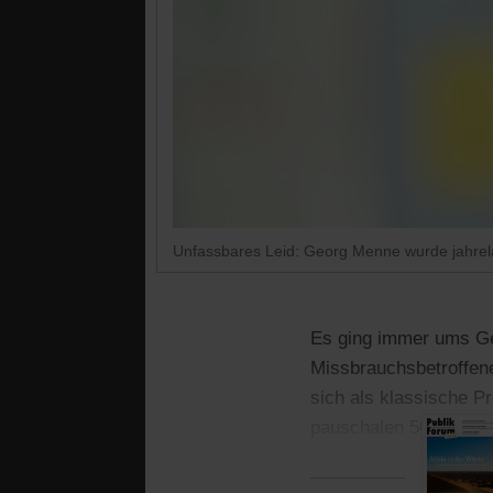
Unfassbares Leid: Georg Menne wurde jahrela
Es ging immer ums Ge
Missbrauchsbetroffene
sich als klassische P
pauschalen 5000 Euro
günstige Reue ohne e