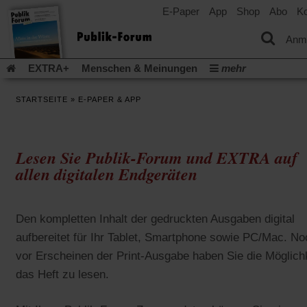
E-Paper
App
Shop
Abo
Ko
einem
neuen
Tab)
Anm
EXTRA+
Menschen & Meinungen
mehr
Religion & Kirchen
Politik & Gesellschaft
Leben & Kultur
STARTSEITE
»
E-PAPER & APP
Aufstehen & Handeln
Rezensionen
Publik-Forum Archiv
EXTRA
Edition
Dossier
Weisheitsletter
Spiritletter
Newsletter
Veranstaltungen
Wir über uns
Lesen Sie Publik-Forum und EXTRA auf
Leserinitiative Publik-Forum e.V.
Die Erderwärmung stopp
allen digitalen Endgeräten
(Öffnet
(Öffnet
Urlaub und Nichtstun
Gefährlicher Reichtum
Krieg in Naho
in
in
(Öffnet
Gleichberechtigung
Künstliche Intelligenz
Was gibt Hoffn
einem
einem
in
Den kompletten Inhalt der gedruckten Ausgaben digital
neuen
neuen
(Öffnet
(Öf
Krieg und Frieden
Gott neu denken
Krieg in der Ukraine
einem
Tab)
Tab)
in
in
aufbereitet für Ihr Tablet, Smartphone sowie PC/Mac. No
neuen
Flucht und Migration
Video-Podcast »Veranstaltungen«
einem
ei
Tab)
vor Erscheinen der Print-Ausgabe haben Sie die Möglich
neuen
ne
Podcast »Veranstaltungen«
Schriftgröße ändern:
Tab)
Ta
das Heft zu lesen.