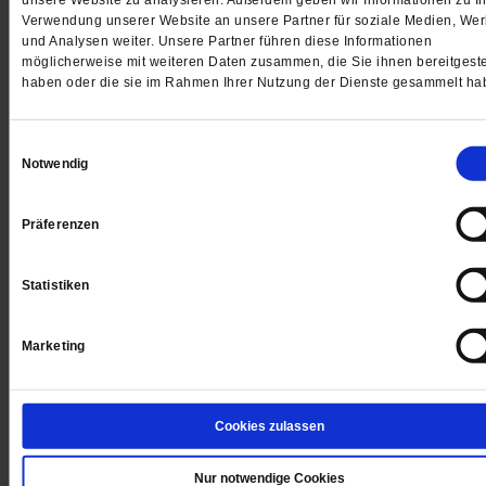
neuen
die Nutzung auf das jeweilige System begrenzt und Sie
Verwendung unserer Website an unsere Partner für soziale Medien, We
können das E-Paper nicht am PC/Mac nutzen.
und Analysen weiter. Unsere Partner führen diese Informationen
Tab)
möglicherweise mit weiteren Daten zusammen, die Sie ihnen bereitgeste
haben oder die sie im Rahmen Ihrer Nutzung der Dienste gesammelt ha
(öffnet
(Öffnet
in
in
Einwilligungsauswahl
neuem
einem
Notwendig
Tab)
neuen
Tab)
Sie haben noch Fragen zu den digitalen
Präferenzen
Ausgaben oder unseren Abo-Angeboten?
Statistiken
Gerne sind wir für Sie da! Kontaktieren Sie unseren
Marketing
Leserservice:
Montag bis Freitag von 9:00 bis 17:00 Uhr: +49 (0)6171-
7003-14
Cookies zulassen
Die häufigsten Fragen und Antworten finden Sie auf unse
Nur notwendige Cookies