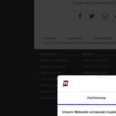
Datum der Erstveröffentli
Anzeigen
Impressum
Datenschutz
© 2012-2026 Publik-Forum Verlagsgesellschaft mb
STARTSEITE
MEDIEN
Menschen & Meinungen
Publik-Forum Archiv
Politik & Gesellschaft
Publik-Forum EXTRA
Religion & Kirchen
Publik-Forum Edition
Leben & Kultur
Publik-Forum Dossier
Aufstehen & Handeln
Weisheitsletter
Rezensionen
Spiritletter
Zustimmung
Veranstaltungskalender
Unsere Webseite verwendet Cooki