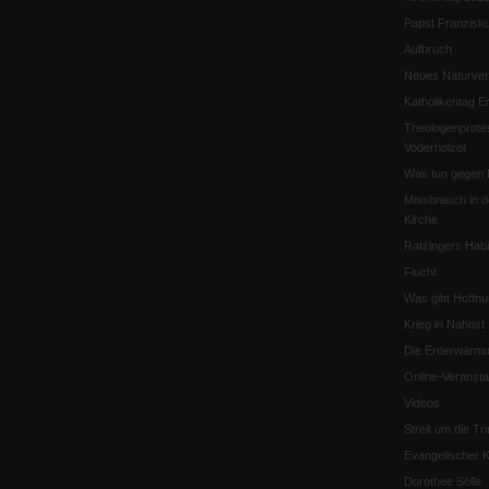
Papst Franzisk
Aufbruch
Neues Naturver
Katholikentag Er
Theologenprote
Voderholzer
Was tun gegen 
Missbrauch in d
Kirche
Ratzingers Habil
Flucht
Was gibt Hoffn
Krieg in Nahost
Die Erderwärmu
Online-Veransta
Videos
Streit um die Tri
Evangelischer K
Dorothee Sölle