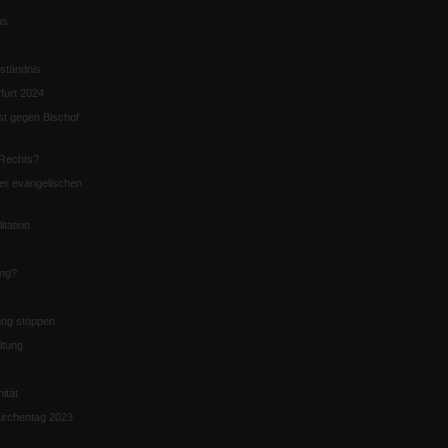
us
ständnis
furt 2024
st gegen Bischof
Rechts?
er evangelischen
itation
ung?
ng stoppen
ltung
nität
irchentag 2023