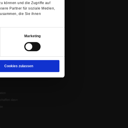
u können und die Zugriffe auf
Würzburg
sere Partner für soziale Medien,
zusammen, die Sie ihnen
n der Glaube
Marketing
en
nflikte
Cookies zulassen
eit um Krieg und
tion
chaffen das«
te
5