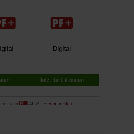
k des Todes
Herder 6158. 9,99 €
gital
Digital
esten
Jetzt für 1 € testen
ereits ein
-Abo?
Hier anmelden