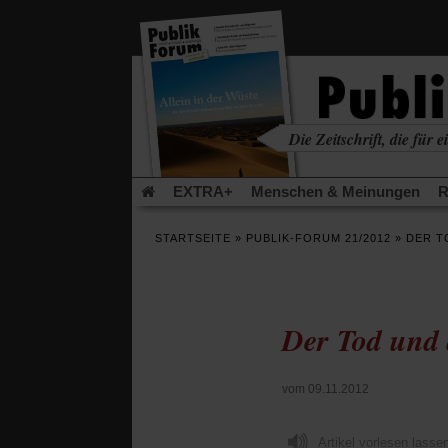
in
einem
neuen
Tab)
Die Zeitschrift, die für ei
kritisch • christlich • u
EXTRA+
Menschen & Meinungen
R
Rezensionen
Publik-Forum Archiv
EX
STARTSEITE
»
PUBLIK-FORUM 21/2012
»
DER T
Leserinitiative Publik-Forum e.V.
Die Er
Gleichberechtigung
Künstliche Intelligenz
Flucht und Migration
Video-Podcast »Ver
Der Tod und
vom 09.11.2012
Artikel vorlesen lasse