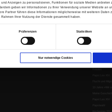
Pro & Contra
und Anzeigen zu personalisieren, Funktionen für soziale Medien anbieten z
Katholikentag 
ßerdem geben wir Informationen zu Ihrer Verwendung unserer Website an un
re Partner führen diese Informationen möglicherweise mit weiteren Daten 
Was bleibt, wen
 im Rahmen Ihrer Nutzung der Dienste gesammelt haben.
schwindet?
Ostern
Aufgefallen
Präferenzen
Statistiken
Fasten
Pro und Contra
Krieg und Fried
Personen und Ko
Nur notwendige Cookies
Frieden
EKD-Synode Str
Frieden
Papst Leo XIV.
Flucht und Migra
10 Jahre »Wir s
Meine Geschich
Papst Leo XIV
Papstwahl
Kirchentag 202