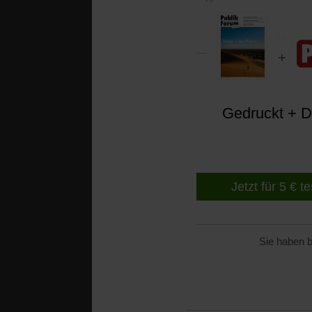
Dorothee Sölle
Mysti
Gedruckt + Di
Jetzt für 5 € t
Sie haben b