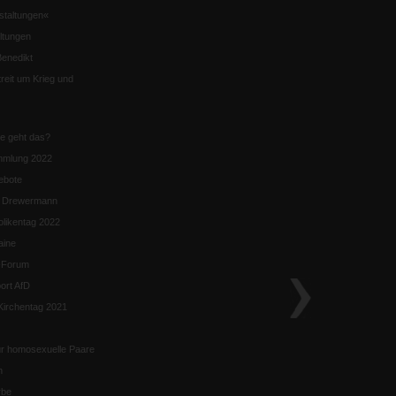
staltungen«
ltungen
enedikt
eit um Krieg und
ie geht das?
mmlung 2022
ebote
n Drewermann
likentag 2022
aine
k-Forum
ort AfD
irchentag 2021
ür homosexuelle Paare
n
rbe