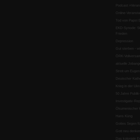
Podcast »Veran
Online-Veransta
Tod von Papst B
EKD-Synode: Str
Frieden
Depression
Gut sterben - w
ÖRK-Vollversa
aktuelle Jobang
Streit um Euge
Deutscher Katho
Krieg in der Ukr
50 Jahre Publi
Investigativ-Rep
Ökumenischer K
Hans Küng
Gottes Segen f
Gott neu denke
Das koloniale E