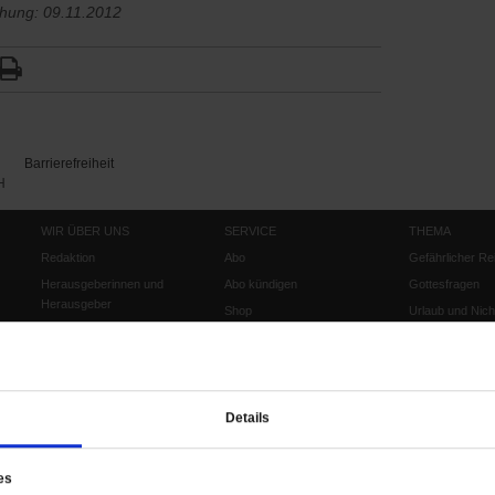
chung: 09.11.2012
Barrierefreiheit
H
WIR ÜBER UNS
SERVICE
THEMA
Redaktion
Abo
Gefährlicher Re
Herausgeberinnen und
Abo kündigen
Gottesfragen
Herausgeber
Shop
Urlaub und Nich
Verlag
Newsletter
Künstliche Intell
Anzeigen
Gleichberechtig
Kontakt
Personen und Ko
Details
Pfingsten
Leo XIV
Die Katastrophe
es